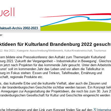
ktuell-Archiv 2002-2023
ier:
ktideen für Kulturland Brandenburg 2022 gesuch
12. Mai 2021 | Kategorie:
Ausschreibung/Wettbewerb
,
Kultur/Kreativwirtschaft
,
Tourismus
tern bildete eine Pressekonferenz den Auftakt zum Themenjahr Kulturland
urg 2021 ‘Zukunft der Vergangenheit – Industriekultur in Bewegung’. Gleichze
on jetzt nach Projekten für das kommende Jahr gesucht. Unter dem Arbeitstit
unst’ soll im kommenden Jahr das Leben und vor allem die Tafelkultur in
urg im Fokus stehen: Essen und Trinken, Tafelfreuden, Ernährung und
schaft, regionale Produkte etc.
es, das kulturelle Erbe und die kulturelle Vielfalt, aber auch die Zäsuren und
n der brandenburgischen Geschichte sichtbar werden lassen. Ein Konzept lief
e Anregungen zur Ausgestaltung der Projektideen, die noch bis zum 30. Juni 
Brandenburgischen Gesellschaft für Kultur und Geschichte eingereicht werden
iche Informationen und den Link zum Konzept finden Sie auf den
Internetse