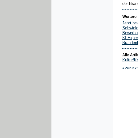
der Bran
Weitere 
Jetzt be
Schwielo
Bewerbun
KI Exper
Brandenb
Alle Art
Kultur/Kr
« Zurück