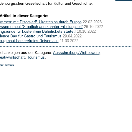
denburgischen Gesellschaft für Kultur und Geschichte.
Artikel in dieser Kategorie:
werben: mit DiscoverEU kostenlos durch Europa
22.02.2023
wsee erneut ‘Staatlich anerkannter Erholungsort’
26.10.2022
gsrunde für kostenfreie Bahntickets startet!
10.10.2022
ience Day für Gastro und Tourismus
29.04.2022
urg baut barrierefreies Reisen aus
11.03.2022
ikel anzeigen aus der Kategorie:
Ausschreibung/Wettbewerb
,
eativwirtschaft
,
Tourismus
.
 zu: News