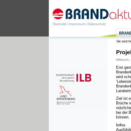
Startseite
|
Impressum
|
Datenschutz
BRANDa
Sie sind h
Proje
Mittwoch, 
Erst ges
Brandenb
wird sch
‘Lebensk
Brandenb
Landwirt
Ziel ist 
Brüche i
nützlich
bei der 
können.
Infos
Ausführl