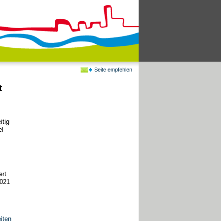
Seite empfehlen
t
itig
el
ert
2021
iten