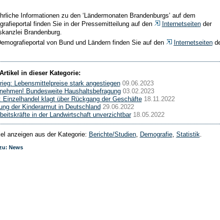
hrliche Informationen zu den ‘Ländermonaten Brandenburgs’ auf dem
rafieportal finden Sie in der Pressemitteilung auf den
Internetseiten
der
skanzlei Brandenburg.
emografieportal von Bund und Ländern finden Sie auf den
Internetseiten
d
Artikel in dieser Kategorie:
rieg: Lebensmittelpreise stark angestiegen
09.06.2023
ilnehmen! Bundesweite Haushaltsbefragung
03.02.2023
 Einzelhandel klagt über Rückgang der Geschäfte
18.11.2022
ung der Kinderarmut in Deutschland
29.06.2022
beitskräfte in der Landwirtschaft unverzichtbar
18.05.2022
ikel anzeigen aus der Kategorie:
Berichte/Studien
,
Demografie
,
Statistik
.
 zu: News