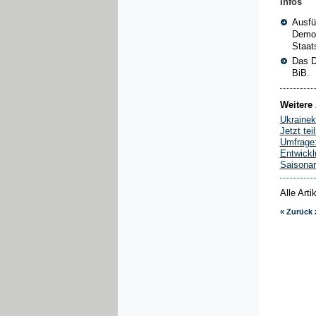
Infos
Ausfü
Demog
Staat
Das D
BiB.
Weitere 
Ukrainek
Jetzt te
Umfrage:
Entwickl
Saisonar
Alle Art
« Zurück