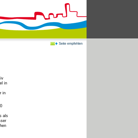
Seite empfehlen
iv
l in
 in
20
s als
sser
chen