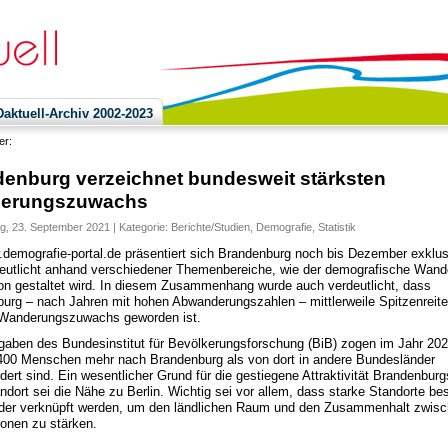
ktuell-Archiv 2002-2023
ier:
enburg verzeichnet bundesweit stärksten
erungszuwachs
g, 23. September 2021 | Kategorie:
Berichte/Studien
,
Demografie
,
Statistik
demografie-portal.de präsentiert sich Brandenburg noch bis Dezember exklus
eutlicht anhand verschiedener Themenbereiche, wie der demografische Wande
on gestaltet wird. In diesem Zusammenhang wurde auch verdeutlicht, dass
urg – nach Jahren mit hohen Abwanderungszahlen – mittlerweile Spitzenreiter
Wanderungszuwachs geworden ist.
aben des Bundesinstitut für Bevölkerungsforschung (BiB) zogen im Jahr 20
400 Menschen mehr nach Brandenburg als von dort in andere Bundesländer
ert sind. Ein wesentlicher Grund für die gestiegene Attraktivität Brandenburg
dort sei die Nähe zu Berlin. Wichtig sei vor allem, dass starke Standorte be
der verknüpft werden, um den ländlichen Raum und den Zusammenhalt zwis
onen zu stärken.