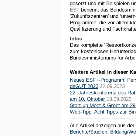
gesetzt und mit Beispielen
ESF
benennt das Bundesminis
‘Zukunftszentren’ und ‘unte
Programme, die vor allem kle
Qualifizierung und Fachkräft
Infos
Das komplette ‘Ressortkonzep
zum kostenlosen Herunterla
Bundesministeriums für Arbei
Weitere Artikel in dieser Ka
Neues ESF+-Programm: Perspe
deGUT 2023
22.09.2023
22. Jahreskonferenz des Rat
am 10. Oktober
18.09.2023
Start-up Meet & Greet am 29.
Web-Tipp: Acht Tipps zur Bi
Alle Artikel anzeigen aus der
Berichte/Studien
,
Bildung/Wei