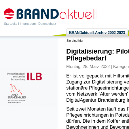
Startseite
|
Impressum
|
Datenschutz
BRANDaktuell-Archiv 2002-2023
Sie sind hier:
Digitalisierung: Pil
Pflegebedarf
Montag, 28. März 2022 | Kategor
Er ist vollgepackt mit Hilfsm
Zugang zur Digitalisierung ver
stationäre Pflegeeinrichtunge
vom Netzwerk ‘Älter werden’
DigitalAgentur Brandenburg 
Seit zwei Monaten läuft das 
Pflegeeinrichtungen in Potsd
dürfen. Die in dem Koffer enth
Bewohnerinnen und Bewohner