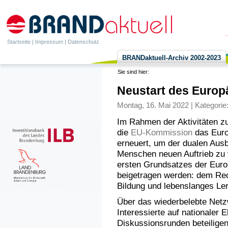
Startseite
|
Impressum
|
Datenschutz
BRANDaktuell-Archiv 2002-2023
Sie sind hier:
Neustart des Europ
Montag, 16. Mai 2022 | Kategorie
Im Rahmen der Aktivitäten z
die
EU-Kommission
das Euro
erneuert, um der dualen Aus
Menschen neuen Auftrieb zu 
ersten Grundsatzes der Euro
beigetragen werden: dem Rech
Bildung und lebenslanges Le
Über das wiederbelebte Netz
Interessierte auf nationaler 
Diskussionsrunden beteiligen