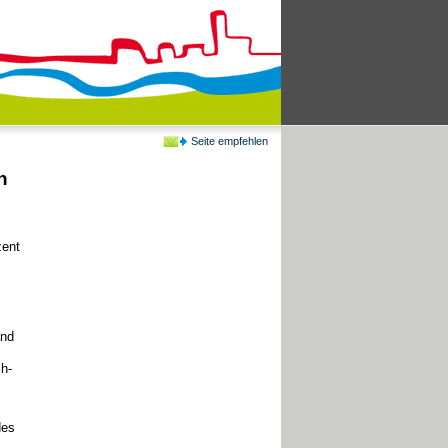
Seite empfehlen
n
,
zent
and
h-
es