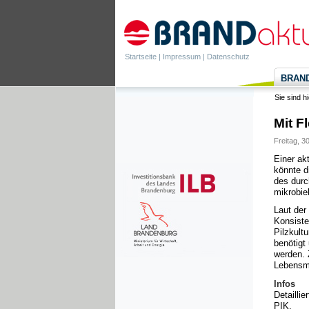
Startseite
|
Impressum
|
Datenschutz
BRANDa
Sie sind h
Mit F
Freitag, 3
Einer ak
könnte d
des durc
mikrobie
Laut der
Konsiste
Pilzkult
benötigt
werden. 
Lebensmi
Infos
Detaillie
PIK.