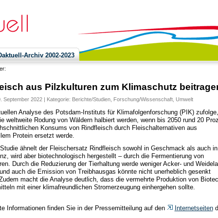
ktuell-Archiv 2002-2023
ier:
leisch aus Pilzkulturen zum Klimaschutz beitrage
0. September 2022 | Kategorie:
Berichte/Studien
,
Forschung/Wissenschaft
,
Umwelt
tuellen Analyse des Potsdam-Instituts für Klimafolgenforschung (PIK) zufolge
ie weltweite Rodung von Wäldern halbiert werden, wenn bis 2050 rund 20 Pro
hschnittlichen Konsums von Rindfleisch durch Fleischalternativen aus
llem Protein ersetzt werde.
 Studie ähnelt der Fleischersatz Rindfleisch sowohl in Geschmack als auch in
nz, wird aber biotechnologisch hergestellt – durch die Fermentierung von
uren. Durch die Reduzierung der Tierhaltung werde weniger Acker- und Weidel
 und auch die Emission von Treibhausgas könnte nicht unerheblich gesenkt
Zudem macht die Analyse deutlich, dass die vermehrte Produktion von Biotec
tteln mit einer klimafreundlichen Stromerzeugung einhergehen sollte.
rte Informationen finden Sie in der Pressemitteilung auf den
Internetseiten
d