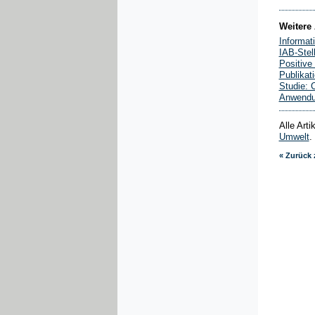
Weitere 
Informat
IAB-Stel
Positive
Publikat
Studie: 
Anwendu
Alle Art
Umwelt
.
« Zurück