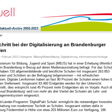
ktuell-Archiv 2002-2023
ier:
chritt bei der Digitalisierung an Brandenburger
len
0. Februar 2023 | Kategorie:
Bildung/Weiterbildung
,
Digitalisierung
,
Informationstechnologie
sterium für Bildung, Jugend und Sport (MBJS) hat in einer Erhebung öffentlic
in Brandenburg in Bezug auf deren Medienausstattung befragt. Für das Schul
haben 720 allgemeinbildende und berufliche Schulen mit insgesamt 263.853
nnen und Schülern an der Befragung teilgenommen – mit erfreulichen
sen. Digitale Lernformen haben an fast 90 Prozent der Schulen einen hohen b
en Stellenwert. Insgesamt 83.460 Endgeräte werden für den Unterricht
stellt, dies entspricht rund 45 Prozent mehr Endgeräten als im Vorjahr. Auch d
loud Brandenburg’ wird von mehr als drei Viertel der Schulen als Lehr- und
agementsystem eingesetzt.
-Länder-Programm ‘DigitalPakt Schule’ ermöglicht die notwendigen Investiti
tattung von modernster Technik an Schulen. Insgesamt stehen dafür in
urg Fördermittel in Höhe von etwa 203 Millionen Euro zur Verfügung, 196