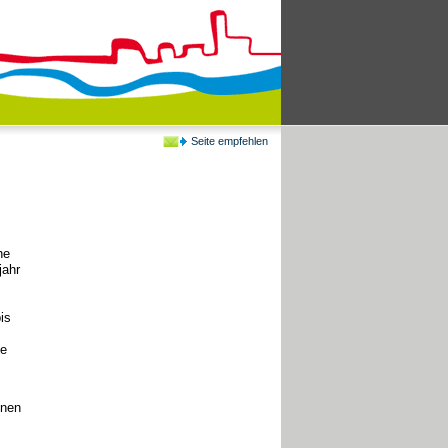
Seite empfehlen
he
jahr
is
ie
onen