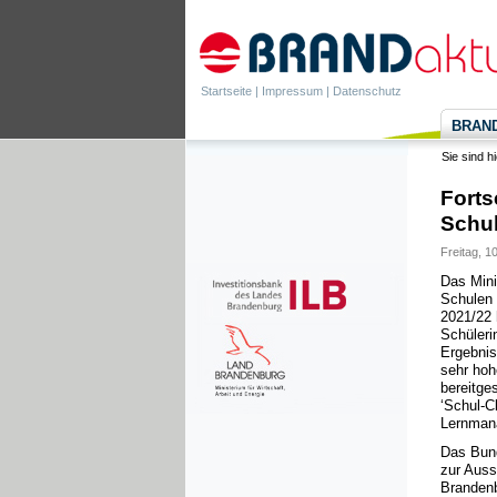
Startseite
|
Impressum
|
Datenschutz
BRANDa
Sie sind h
Forts
Schu
Freitag, 1
Das Mini
Schulen 
2021/22 
Schüleri
Ergebnis
sehr hoh
bereitge
‘Schul-C
Lernman
Das Bund
zur Auss
Brandenb