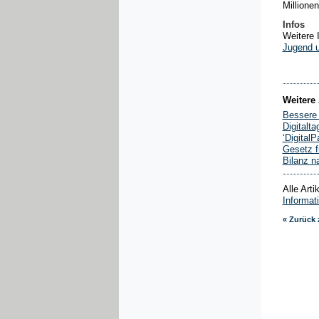
Millione
Infos
Weitere 
Jugend 
Weitere 
Bessere 
Digitalt
‘DigitalP
Gesetz f
Bilanz n
Alle Art
Informat
« Zurück