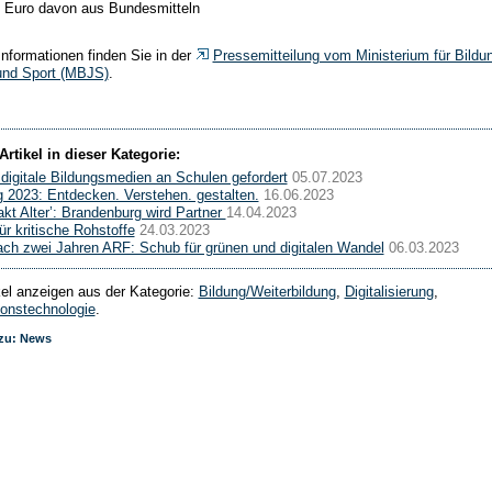
n Euro davon aus Bundesmitteln
Informationen finden Sie in der
Pressemitteilung vom Ministerium für Bildu
und Sport (MBJS)
.
Artikel in dieser Kategorie:
digitale Bildungsmedien an Schulen gefordert
05.07.2023
ag 2023: Entdecken. Verstehen. gestalten.
16.06.2023
akt Alter’: Brandenburg wird Partner
14.04.2023
ür kritische Rohstoffe
24.03.2023
ach zwei Jahren ARF: Schub für grünen und digitalen Wandel
06.03.2023
ikel anzeigen aus der Kategorie:
Bildung/Weiterbildung
,
Digitalisierung
,
ionstechnologie
.
 zu: News