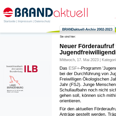
Startseite
|
Impressum
|
Datenschutz
BRANDaktuell-Archiv 2002-2023
Sie sind hier:
Neuer Förderaufruf
Jugendfreiwilligend
Mittwoch, 17. Mai 2023 | Kategor
Das
ESF+
-Programm 'Jugendf
bei der Durchführung von Jug
Freiwilligen Ökologischen Ja
Jahr (FSJ). Junge Menschen,
Schullaufbahn noch nicht sich
gehen soll, können sich mithi
orientieren.
Für den aktuellen Förderaufr
Anträge gestellt werden. Trä