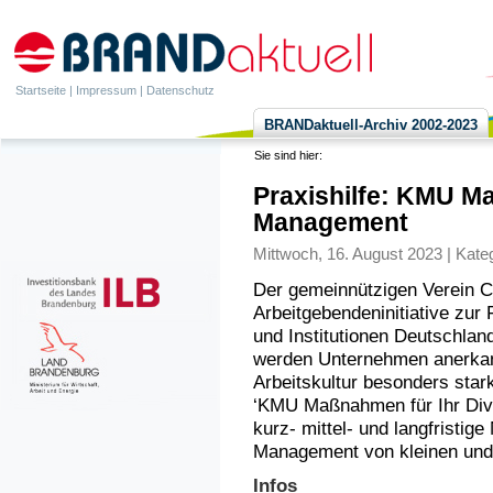
Startseite
|
Impressum
|
Datenschutz
BRANDaktuell-Archiv 2002-2023
Sie sind hier:
Praxishilfe: KMU Ma
Management
Mittwoch, 16. August 2023 | Kate
Der gemeinnützigen Verein Cha
Arbeitgebendeninitiative zur
und Institutionen Deutschland
werden Unternehmen anerkannt
Arbeitskultur besonders stark
‘KMU Maßnahmen für Ihr Dive
kurz- mittel- und langfristi
Management von kleinen und
Infos