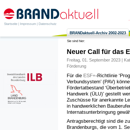
Startseite
|
Impressum
|
Datenschutz
BRANDaktuell-Archiv 2002-2023
Sie sind hier:
Neuer Call für das
Freitag, 01. September 2023 | Ka
Förderung
Für die
ESF+
-Richtlinie ‘Pro
Verbundsystem’ (PAV) können
Fördertatbestand ‘Überbetrie
Handwerk (ÜLU)’ gestellt wer
Zuschüsse für anerkannte L
in handwerklichen Bauberufe
Internatsunterbringung gewäh
Antragsberechtigt sind die
Brandenburgs, die vom 1. Se