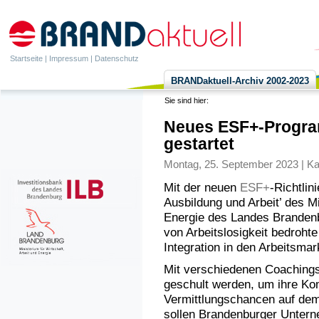
Startseite
|
Impressum
|
Datenschutz
BRANDaktuell-Archiv 2002-2023
Sie sind hier:
Neues ESF+-Program
gestartet
Montag, 25. September 2023 | Ka
Mit der neuen
ESF+
-Richtlin
Ausbildung und Arbeit’ des Mi
Energie des Landes Branden
von Arbeitslosigkeit bedroht
Integration in den Arbeitsmark
Mit verschiedenen Coachings s
geschult werden, um ihre Ko
Vermittlungschancen auf dem
sollen Brandenburger Untern