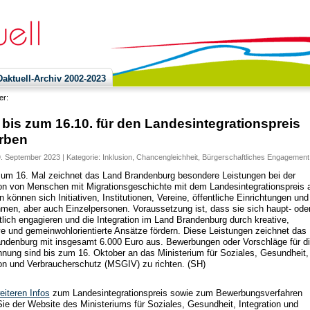
ktuell-Archiv 2002-2023
ier:
bis zum 16.10. für den Landesintegrationspreis
rben
9. September 2023 | Kategorie:
Inklusion
,
Chancengleichheit
,
Bürgerschaftliches Engagement
zum 16. Mal zeichnet das Land Brandenburg besondere Leistungen bei der
ion von Menschen mit Migrationsgeschichte mit dem Landesintegrationspreis 
können sich Initiativen, Institutionen, Vereine, öffentliche Einrichtungen und
men, aber auch Einzelpersonen. Voraussetzung ist, dass sie sich haupt- ode
lich engagieren und die Integration im Land Brandenburg durch kreative,
ve und gemeinwohlorientierte Ansätze fördern. Diese Leistungen zeichnet das
ndenburg mit insgesamt 6.000 Euro aus. Bewerbungen oder Vorschläge für d
nung sind bis zum 16. Oktober an das Ministerium für Soziales, Gesundheit,
ion und Verbraucherschutz (MSGIV) zu richten. (SH)
eiteren Infos
zum Landesintegrationspreis sowie zum Bewerbungsverfahren
ie der Website des Ministeriums für Soziales, Gesundheit, Integration und