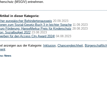
cherschutz (MSGIV) entnehmen.
Artikel in dieser Kategorie:
icher europäischer Behindertenausweis
20.09.2023
ionen zum Sozial-Gesetz-Buch 3 in leichter Sprache
11.09.2023
uro Förderung: HanseMerkur Preis für Kinderschutz
28.08.2023
ion: Sozialbudget 2022
23.08.2023
werben für den Access City Award 2024!
04.08.2023
ikel anzeigen aus der Kategorie:
Inklusion
,
Chancengleichheit
,
Bürgerschaftlic
ent
.
 zu: News