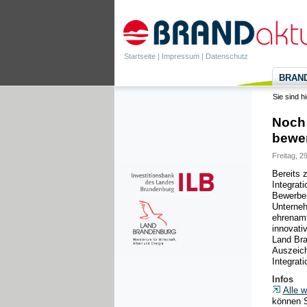
Startseite
|
Impressum
|
Datenschutz
BRANDa
Sie sind h
Noch 
bewe
Freitag, 2
Bereits 
Integrat
Bewerben 
Unterneh
ehrenamt
innovati
Land Bra
Auszeich
Integrat
Infos
Alle w
können S