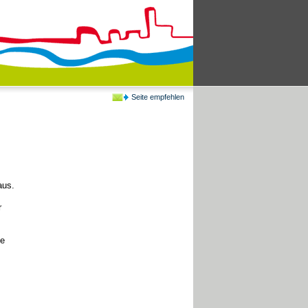
Seite empfehlen
aus.
r
ie