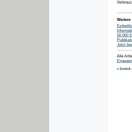
Verbrau
Weitere 
Einheitl
Informat
50.000 E
Publikat
Jetzt be
Alle Art
Engagem
« Zurück