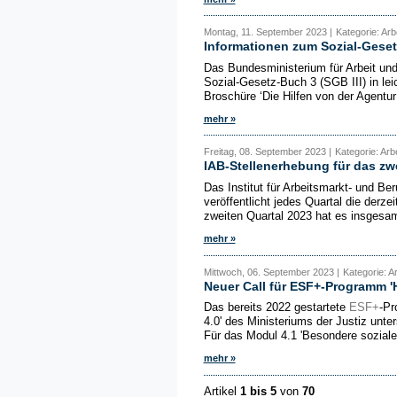
Montag, 11. September 2023 |
Kategorie: Arb
Informationen zum Sozial-Geset
Das Bundesministerium für Arbeit un
Sozial-Gesetz-Buch 3 (SGB III) in lei
Broschüre ‘Die Hilfen von der Agentur f
mehr »
Freitag, 08. September 2023 |
Kategorie: Arb
IAB-Stellenerhebung für das zwe
Das Institut für Arbeitsmarkt- und Be
veröffentlicht jedes Quartal die derz
zweiten Quartal 2023 hat es insgesamt
mehr »
Mittwoch, 06. September 2023 |
Kategorie: A
Neuer Call für ESF+-Programm 'H
Das bereits 2022 gestartete
ESF+
-Pr
4.0' des Ministeriums der Justiz unte
Für das Modul 4.1 'Besondere sozial
mehr »
Artikel
1 bis 5
von
70