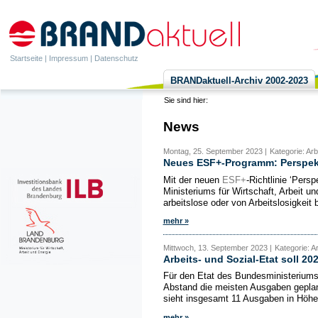
Startseite
|
Impressum
|
Datenschutz
BRANDaktuell-Archiv 2002-2023
Sie sind hier:
News
Montag, 25. September 2023 |
Kategorie: Ar
Neues ESF+-Programm: Perspekti
Mit der neuen
ESF+
-Richtlinie ‘Pers
Ministeriums für Wirtschaft, Arbeit
arbeitslose oder von Arbeitslosigkeit 
mehr »
Mittwoch, 13. September 2023 |
Kategorie: A
Arbeits- und Sozial-Etat soll 2
Für den Etat des Bundesministeriums 
Abstand die meisten Ausgaben geplan
sieht insgesamt 11 Ausgaben in Höhe 
mehr »