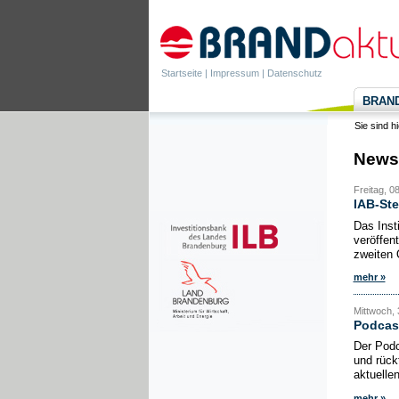
Startseite
|
Impressum
|
Datenschutz
BRANDa
Sie sind h
News
Freitag, 0
IAB-Ste
Das Inst
veröffen
zweiten 
mehr »
Mittwoch, 
Podcas
Der Podc
und rück
aktuelle
mehr »