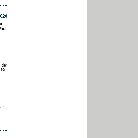
2020
er
lich
 der
019
ive