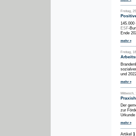
Freitag, 2
Positiv
145.000 
ESF
-Bun
Ende 202
mehr »
Freitag, 1
Arbeits
Brandenb
sozialve
und 2022
mehr »
Mittwoch, 
Praxish
Der gemei
zur Förd
Urkunde 
mehr »
Artikel
1