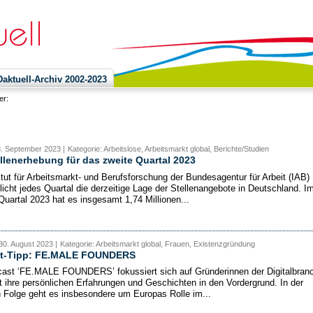
ktuell-Archiv 2002-2023
ier:
8. September 2023 |
Kategorie: Arbeitslose, Arbeitsmarkt global, Berichte/Studien
llenerhebung für das zweite Quartal 2023
itut für Arbeitsmarkt- und Berufsforschung der Bundesagentur für Arbeit (IAB)
tlicht jedes Quartal die derzeitige Lage der Stellenangebote in Deutschland. I
Quartal 2023 hat es insgesamt 1,74 Millionen...
30. August 2023 |
Kategorie: Arbeitsmarkt global, Frauen, Existenzgründung
t-Tipp: FE.MALE FOUNDERS
ast ‘FE.MALE FOUNDERS’ fokussiert sich auf Gründerinnen der Digitalbran
t ihre persönlichen Erfahrungen und Geschichten in den Vordergrund. In der
n Folge geht es insbesondere um Europas Rolle im...