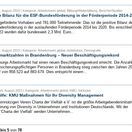
5. August 2023 |
Kategorie: Arbeitsmarkt global, Bildung/Weiterbildung, Berichte/Studien
e Bilanz für die ESF-Bundesförderung in der Förderperiode 2014-
geförderte Vorhaben und 781.000 Teilnehmende: Das ist die positive Bilanz d
desförderung in der auslaufenden Förderperiode 2014 bis 2020. Bis einschließ
2 wurden dafür bundesweit 2,3 Mrd. Euro...
8. August 2023 |
Kategorie: Arbeitsmarkt global, Arbeitslose, Demografie
marktzahlen in Brandenburg – Neuer Beschäftigungsrekord
urgs Arbeitsmarkt hat einen neuen Beschäftigungsrekord erreicht. Die Anzahl
rsicherungspflichtigen Personen in Brandenburg stieg zwischen den Jahren 2
 von 858.523 auf 883.679. Dies entspricht einem...
16. August 2023 |
Kategorie: Arbeitsmarkt global, KMU, Inklusion
ilfe: KMU Maßnahmen für Ihr Diversity Management
nnützigen Verein Charta der Vielfalt e.V. ist die größte Arbeitgebendeninitiat
erung von Diversity in Unternehmen und Institutionen Deutschlands. Mit der
‘Charta der Vielfalt’ werden Unternehmen...
 bis 5
von
78