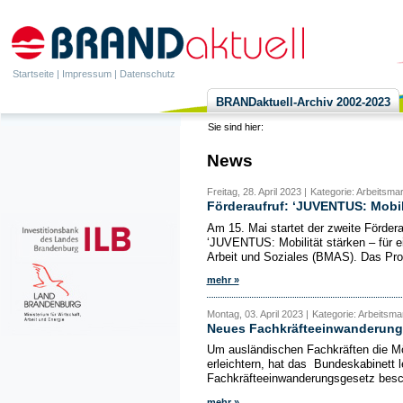
Startseite
|
Impressum
|
Datenschutz
BRANDaktuell-Archiv 2002-2023
Sie sind hier:
News
Freitag, 28. April 2023 |
Kategorie: Arbeitsma
Förderaufruf: ‘JUVENTUS: Mobili
Am 15. Mai startet der zweite Fördera
‘JUVENTUS: Mobilität stärken – für e
Arbeit und Soziales (BMAS). Das Prog
mehr »
Montag, 03. April 2023 |
Kategorie: Arbeitsmar
Neues Fachkräfteeinwanderung
Um ausländischen Fachkräften die Mö
erleichtern, hat das Bundeskabinett
Fachkräfteeinwanderungsgesetz besch
mehr »