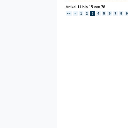
Artikel
11 bis 15
von
78
<<
<
1
2
3
4
5
6
7
8
9