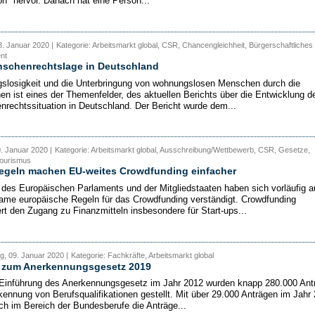
ion" hervor. Danach hat eine Person...
. Januar 2020 |
Kategorie: Arbeitsmarkt global, CSR, Chancengleichheit, Bürgerschaftliches
nt
nschenrechtslage in Deutschland
losigkeit und die Unterbringung von wohnungslosen Menschen durch die
 ist eines der Themenfelder, des aktuellen Berichts über die Entwicklung d
rechtssituation in Deutschland. Der Bericht wurde dem...
0. Januar 2020 |
Kategorie: Arbeitsmarkt global, Ausschreibung/Wettbewerb, CSR, Gesetze,
 Tourismus
egeln machen EU-weites Crowdfunding einfacher
r des Europäischen Parlaments und der Mitgliedstaaten haben sich vorläufig a
me europäische Regeln für das Crowdfunding verständigt. Crowdfunding
rt den Zugang zu Finanzmitteln insbesondere für Start-ups...
, 09. Januar 2020 |
Kategorie: Fachkräfte, Arbeitsmarkt global
t zum Anerkennungsgesetz 2019
 Einführung des Anerkennungsgesetz im Jahr 2012 wurden knapp 280.000 Ant
kennung von Berufsqualifikationen gestellt. Mit über 29.000 Anträgen im Jahr
ch im Bereich der Bundesberufe die Anträge...