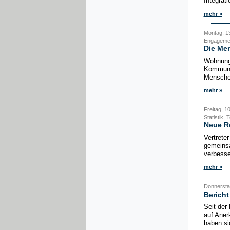
Integrat
mehr »
Montag, 13
Engageme
Die Me
Wohnungs
Kommunen
Menschen
mehr »
Freitag, 1
Statistik,
Neue R
Vertrete
gemeinsa
verbesse
mehr »
Donnerstag
Berich
Seit der
auf Aner
haben si