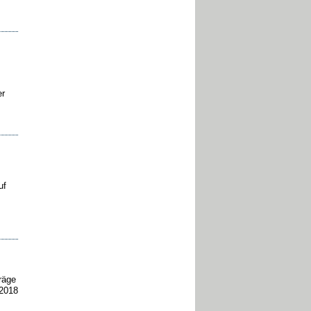
er
uf
räge
 2018