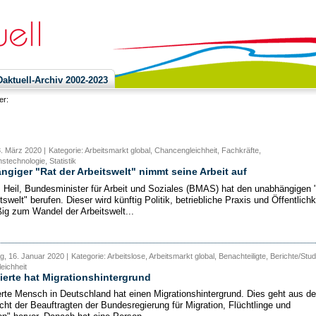
ktuell-Archiv 2002-2023
ier:
3. März 2020 |
Kategorie: Arbeitsmarkt global, Chancengleichheit, Fachkräfte,
stechnologie, Statistik
giger "Rat der Arbeitswelt" nimmt seine Arbeit auf
 Heil, Bundesminister für Arbeit und Soziales (BMAS) hat den unabhängigen 
tswelt" berufen. Dieser wird künftig Politik, betriebliche Praxis und Öffentlichk
ig zum Wandel der Arbeitswelt...
, 16. Januar 2020 |
Kategorie: Arbeitslose, Arbeitsmarkt global, Benachteiligte, Berichte/Stud
eichheit
ierte hat Migrationshintergrund
erte Mensch in Deutschland hat einen Migrationshintergrund. Dies geht aus d
icht der Beauftragten der Bundesregierung für Migration, Flüchtlinge und