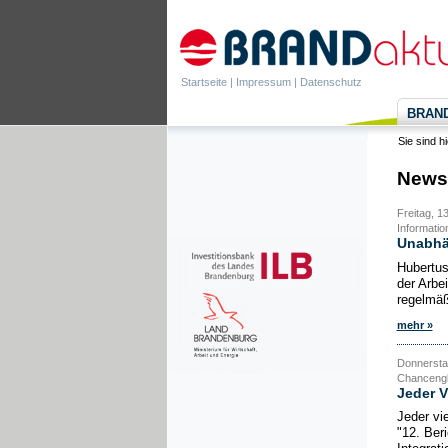
Startseite
|
Impressum
|
Datenschutz
BRANDa
Sie sind h
News
Freitag, 1
Information
Unabhän
Hubertus
der Arbei
regelmäß
mehr »
Donnerstag
Chancengl
Jeder V
Jeder vi
"12. Ber