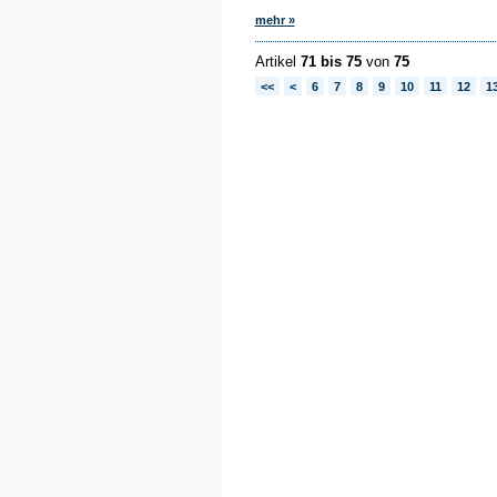
mehr »
Artikel
71 bis 75
von
75
<<
<
6
7
8
9
10
11
12
1