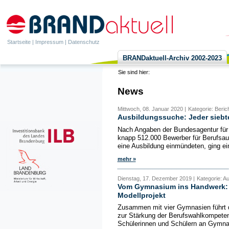
Startseite
|
Impressum
|
Datenschutz
BRANDaktuell-Archiv 2002-2023
Sie sind hier:
News
Mittwoch, 08. Januar 2020 |
Kategorie: Beric
Ausbildungssuche: Jeder siebt
Nach Angaben der Bundesagentur für 
knapp 512.000 Bewerber für Berufsaus
eine Ausbildung einmündeten, ging ein
mehr »
Dienstag, 17. Dezember 2019 |
Kategorie: A
Vom Gymnasium ins Handwerk:
Modellprojekt
Zusammen mit vier Gymnasien führt 
zur Stärkung der Berufswahlkompetenz
Schülerinnen und Schülern an Gymnasi