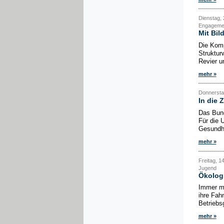
Dienstag, 
Engagement
Mit Bil
Die Komp
Struktur
Revier u
mehr »
Donnerstag
In die 
Das Bund
Für die 
Gesundhe
mehr »
Freitag, 1
Jugend
Ökologi
Immer me
ihre Fah
Betriebsg
mehr »