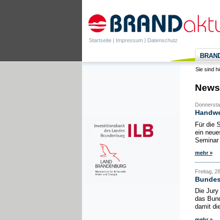
Startseite
|
Impressum
|
Datenschutz
BRANDa
Sie sind h
News
Donnersta
Handwer
Für die 
ein neue
Seminar 
mehr »
Freitag, 2
Bundesm
Die Jury
das Bund
damit di
mehr »