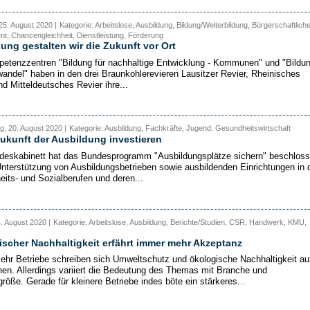
25. August 2020 |
Kategorie: Arbeitslose, Ausbildung, Bildung/Weiterbildung, Bürgerschaftlich
, Chancengleichheit, Dienstleistung, Förderung
dung gestalten wir die Zukunft vor Ort
etenzzentren "Bildung für nachhaltige Entwicklung - Kommunen" und "Bildu
wandel" haben in den drei Braunkohlerevieren Lausitzer Revier, Rheinisches
nd Mitteldeutsches Revier ihre...
, 20. August 2020 |
Kategorie: Ausbildung, Fachkräfte, Jugend, Gesundheitswirtschaft
Zukunft der Ausbildung investieren
eskabinett hat das Bundesprogramm "Ausbildungsplätze sichern" beschloss
Unterstützung von Ausbildungsbetrieben sowie ausbildenden Einrichtungen in 
its- und Sozialberufen und deren...
4. August 2020 |
Kategorie: Arbeitslose, Ausbildung, Berichte/Studien, CSR, Handwerk, KMU,
scher Nachhaltigkeit erfährt immer mehr Akzeptanz
hr Betriebe schreiben sich Umweltschutz und ökologische Nachhaltigkeit au
nen. Allerdings variiert die Bedeutung des Themas mit Branche und
röße. Gerade für kleinere Betriebe indes böte ein stärkeres...