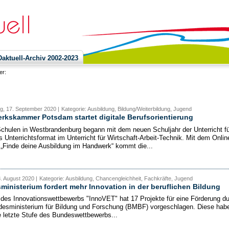
ktuell-Archiv 2002-2023
ier:
g, 17. September 2020 |
Kategorie: Ausbildung, Bildung/Weiterbildung, Jugend
kskammer Potsdam startet digitale Berufsorientierung
Schulen in Westbrandenburg begann mit dem neuen Schuljahr der Unterricht fü
s Unterrichtsformat im Unterricht für Wirtschaft-Arbeit-Technik. Mit dem Onlin
„Finde deine Ausbildung im Handwerk“ kommt die...
8. August 2020 |
Kategorie: Ausbildung, Chancengleichheit, Fachkräfte, Jugend
inisterium fordert mehr Innovation in der beruflichen Bildung
 des Innovationswettbewerbs "InnoVET" hat 17 Projekte für eine Förderung d
esministerium für Bildung und Forschung (BMBF) vorgeschlagen. Diese hab
e letzte Stufe des Bundeswettbewerbs...