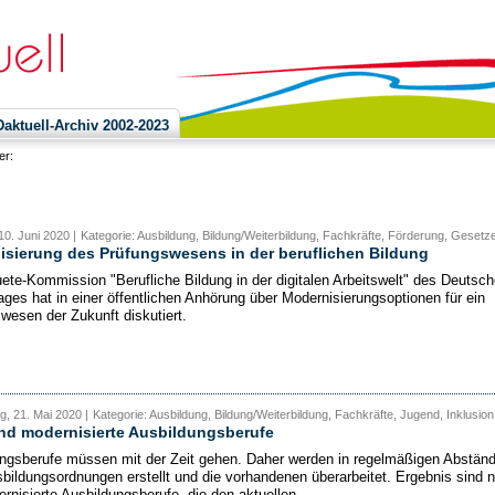
ktuell-Archiv 2002-2023
ier:
10. Juni 2020 |
Kategorie: Ausbildung, Bildung/Weiterbildung, Fachkräfte, Förderung, Gesetz
sierung des Prüfungswesens in der beruflichen Bildung
ete-Kommission "Berufliche Bildung in der digitalen Arbeitswelt" des Deutsc
ges hat in einer öffentlichen Anhörung über Modernisierungsoptionen für ein
wesen der Zukunft diskutiert.
, 21. Mai 2020 |
Kategorie: Ausbildung, Bildung/Weiterbildung, Fachkräfte, Jugend, Inklusion
nd modernisierte Ausbildungsberufe
ngsberufe müssen mit der Zeit gehen. Daher werden in regelmäßigen Abstän
bildungsordnungen erstellt und die vorhandenen überarbeitet. Ergebnis sind 
rnisierte Ausbildungsberufe, die den aktuellen...