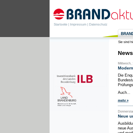
Startseite
|
Impressum
|
Datenschutz
BRANDa
Sie sind h
News
Mittwoch, 
Moderni
Die Enqu
Bundesta
Prüfungs
Auch...
mehr »
Donnerstag
Neue u
Ausbildu
neue Aus
und mode