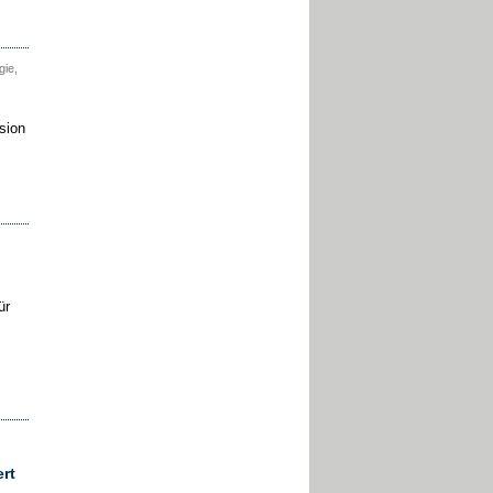
gie,
sion
ür
rt