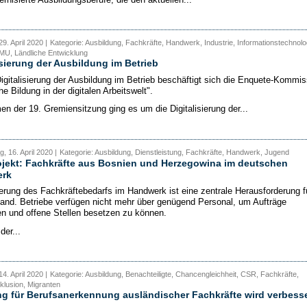
9. April 2020 |
Kategorie: Ausbildung, Fachkräfte, Handwerk, Industrie, Informationstechnolo
MU, Ländliche Entwicklung
isierung der Ausbildung im Betrieb
Digitalisierung der Ausbildung im Betrieb beschäftigt sich die Enquete-Kommis
he Bildung in der digitalen Arbeitswelt".
n der 19. Gremiensitzung ging es um die Digitalisierung der...
, 16. April 2020 |
Kategorie: Ausbildung, Dienstleistung, Fachkräfte, Handwerk, Jugend
ojekt: Fachkräfte aus Bosnien und Herzegowina im deutschen
rk
erung des Fachkräftebedarfs im Handwerk ist eine zentrale Herausforderung f
and. Betriebe verfügen nicht mehr über genügend Personal, um Aufträge
 und offene Stellen besetzen zu können.
der...
4. April 2020 |
Kategorie: Ausbildung, Benachteiligte, Chancengleichheit, CSR, Fachkräfte,
klusion, Migranten
g für Berufsanerkennung ausländischer Fachkräfte wird verbesse