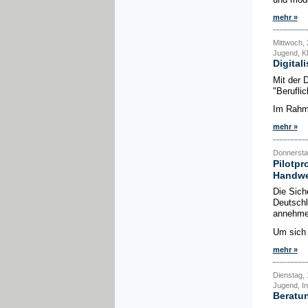
mehr »
Mittwoch, 2
Jugend, K
Digital
Mit der 
"Beruflic
Im Rahme
mehr »
Donnerstag
Pilotpr
Handwe
Die Sich
Deutschl
annehmen
Um sich 
mehr »
Dienstag, 1
Jugend, In
Beratun