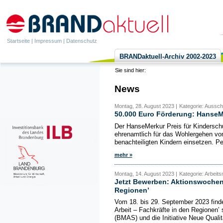
Startseite
|
Impressum
|
Datenschutz
BRANDaktuell-Archiv 2002-2023
Sie sind hier:
News
Montag, 28. August 2023 |
Kategorie: Aussch
50.000 Euro Förderung: HanseMe
Der HanseMerkur Preis für Kinderschut
ehrenamtlich für das Wohlergehen von
benachteiligten Kindern einsetzen. Pe
mehr »
Montag, 14. August 2023 |
Kategorie: Arbeit
Jetzt Bewerben: Aktionswochen 
Regionen’
Vom 18. bis 29. September 2023 find
Arbeit – Fachkräfte in den Regionen’ 
(BMAS) und die Initiative Neue Qualitä