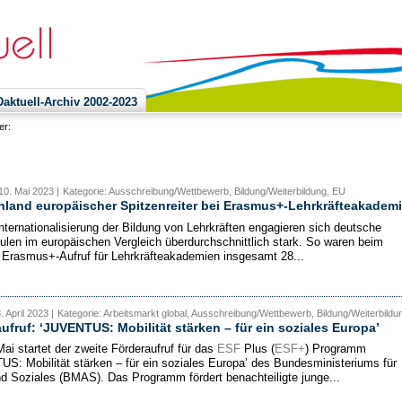
ktuell-Archiv 2002-2023
ier:
10. Mai 2023 |
Kategorie: Ausschreibung/Wettbewerb, Bildung/Weiterbildung, EU
land europäischer Spitzenreiter bei Erasmus+-Lehrkräfteakadem
Internationalisierung der Bildung von Lehrkräften engagieren sich deutsche
len im europäischen Vergleich überdurchschnittlich stark. So waren beim
 Erasmus+-Aufruf für Lehrkräfteakademien insgesamt 28...
. April 2023 |
Kategorie: Arbeitsmarkt global, Ausschreibung/Wettbewerb, Bildung/Weiterbildu
ufruf: ‘JUVENTUS: Mobilität stärken – für ein soziales Europa’
ai startet der zweite Förderaufruf für das
ESF
Plus (
ESF+
) Programm
S: Mobilität stärken – für ein soziales Europa’ des Bundesministeriums für
nd Soziales (BMAS). Das Programm fördert benachteiligte junge...