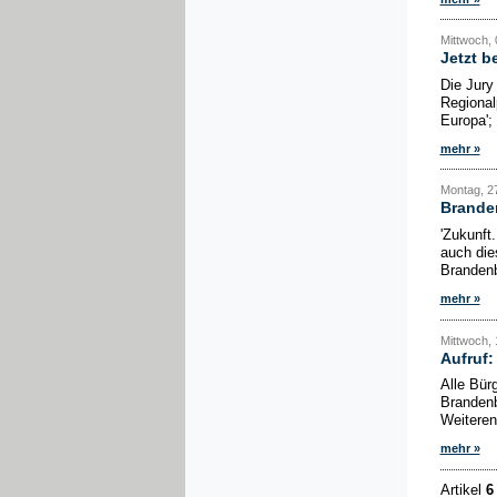
Mittwoch, 
Jetzt b
Die Jury
Regional
Europa'; 
mehr »
Montag, 27
Branden
'Zukunft.
auch die
Brandenb
mehr »
Mittwoch, 
Aufruf:
Alle Bür
Brandenb
Weiteren
mehr »
Artikel
6