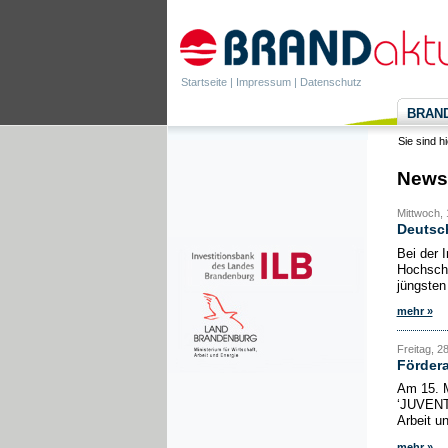
Startseite
|
Impressum
|
Datenschutz
BRANDa
Sie sind h
News
Mittwoch, 
Deutsch
Bei der 
Hochschu
jüngsten
mehr »
Freitag, 28
Fördera
Am 15. M
‘JUVENTU
Arbeit u
mehr »