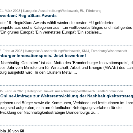
01. März 2023 |
Kategorie: Ausschreibung/Wettbewerb, EU, Förderung
ewerben: RegioStars Awards
 der 16. RegioStars Awards wählt wieder die besten
EU
-geförderten
projekte aus sechs Kategorien aus: 'Ein wettbewerbsfähiges und intelligentes
'Ein grünes Europa'; 'Ein vernetztes Europa'; 'Ein soziales...
. Februar 2023 |
Kategorie: Ausschreibung/Wettbewerb, KMU, Forschung/Wissenschaft
burger Innovationspreis: Jetzt bewerben!
 Nachhaltig. Gestalten.' ist das Motto des ‘Brandenburger Innovationspreis’, d
ses Jahr vom Ministerium für Wirtschaft, Arbeit und Energie (MWAE) des La
urg ausgelobt wird. In den Clustern Metall,...
15. Februar 2023 |
Kategorie: Umwelt, Ausschreibung/Wettbewerb, Städte/Kommunen
 Online-Umfrage zur Weiterentwicklung der Nachhaltigkeitsstrateg
gerinnen und Bürger sowie die Kommunen, Verbände und Institutionen im Lan
urg sind aufgerufen, sich am öffentlichen Beteiligungsverfahren für die
twicklung der Nachhaltigkeitsstrategie Brandenburgs zu...
 bis 10
von
60