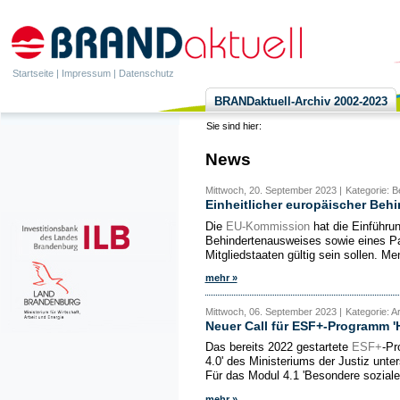
Startseite
|
Impressum
|
Datenschutz
BRANDaktuell-Archiv 2002-2023
Sie sind hier:
News
Mittwoch, 20. September 2023 |
Kategorie: B
Einheitlicher europäischer Beh
Die
EU-Kommission
hat die Einführun
Behindertenausweises sowie eines Pa
Mitgliedstaaten gültig sein sollen. M
mehr »
Mittwoch, 06. September 2023 |
Kategorie: A
Neuer Call für ESF+-Programm 'H
Das bereits 2022 gestartete
ESF+
-Pr
4.0' des Ministeriums der Justiz unte
Für das Modul 4.1 'Besondere sozial
mehr »