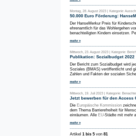
Montag, 28. August 2023 |
Kategorie: Aussch
50.000 Euro Förderung: HanseMe
Der HanseMerkur Preis für Kinderschut
ehrenamtlich für das Wohlergehen von
benachteiligten Kindern einsetzen. Pe
mehr »
Mittwoch, 23. August 2023 |
Kategorie: Beric
Publikation: Sozialbudget 2022
Der Bericht zum Sozialbudget wird je
Soziales (BMAS) veröffentlicht und g
Zahlen und Fakten der sozialen Siche
mehr »
Mittwoch, 19. Juli 2023 |
Kategorie: Benachte
Jetzt bewerben für den Access 
Die
Europäische Kommission
zeichne
dem Thema Barrierefreiheit für Mensc
einräumen. Alle
EU
-Städte mit mehr 
mehr »
Artikel
1 bis 5
von
81