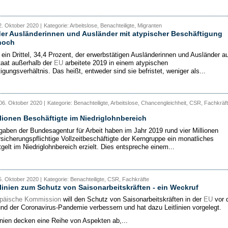
. Oktober 2020 |
Kategorie: Arbeitslose, Benachteiligte, Migranten
der Ausländerinnen und Ausländer mit atypischer Beschäftigung
hoch
 ein Drittel, 34,4 Prozent, der erwerbstätigen Ausländerinnen und Ausländer a
aat außerhalb der
EU
arbeitete 2019 in einem atypischen
gungsverhältnis. Das heißt, entweder sind sie befristet, weniger als...
06. Oktober 2020 |
Kategorie: Benachteiligte, Arbeitslose, Chancengleichheit, CSR, Fachkräft
llionen Beschäftigte im Niedriglohnbereich
aben der Bundesagentur für Arbeit haben im Jahr 2019 rund vier Millionen
rsicherungspflichtige Vollzeitbeschäftigte der Kerngruppe ein monatliches
gelt im Niedriglohnbereich erzielt. Dies entspreche einem...
. Oktober 2020 |
Kategorie: Benachteiligte, CSR, Fachkräfte
linien zum Schutz von Saisonarbeitskräften - ein Weckruf
päische Kommission
will den Schutz von Saisonarbeitskräften in der
EU
vor 
und der Coronavirus-Pandemie verbessern und hat dazu Leitlinien vorgelegt.
linien decken eine Reihe von Aspekten ab,...