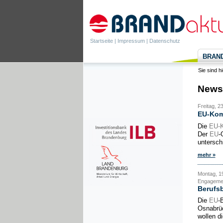
Startseite
|
Impressum
|
Datenschutz
BRANDa
Sie sind h
News
Freitag, 2
EU-Kom
Die
EU-
Der
EU
-
untersch
mehr »
Montag, 19
Engagemen
Berufsb
Die
EU
-
Osnabrüc
wollen di