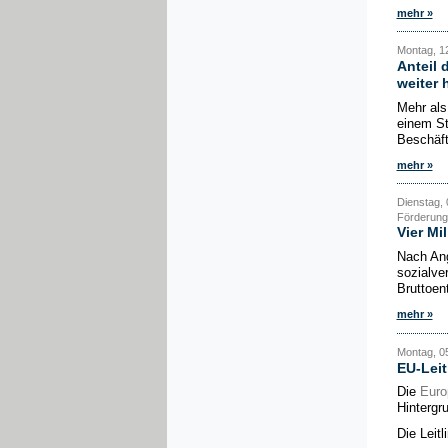
mehr »
Montag, 12
Anteil 
weiter 
Mehr als
einem St
Beschäfti
mehr »
Dienstag, 
Förderung
Vier Mi
Nach Ang
sozialve
Bruttoent
mehr »
Montag, 05
EU-Leit
Die
Euro
Hintergr
Die Leit