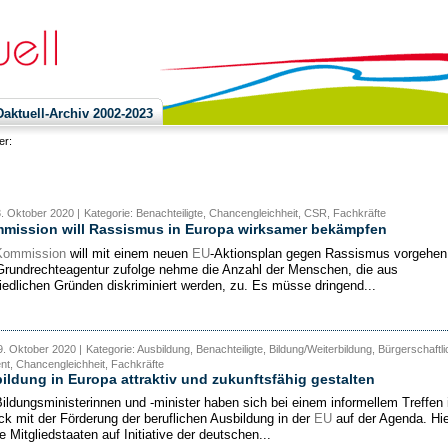
ktuell-Archiv 2002-2023
ier:
3. Oktober 2020 |
Kategorie: Benachteiligte, Chancengleichheit, CSR, Fachkräfte
mission will Rassismus in Europa wirksamer bekämpfen
Kommission
will mit einem neuen
EU
-Aktionsplan gegen Rassismus vorgehen
Grundrechteagentur zufolge nehme die Anzahl der Menschen, die aus
iedlichen Gründen diskriminiert werden, zu. Es müsse dringend...
. Oktober 2020 |
Kategorie: Ausbildung, Benachteiligte, Bildung/Weiterbildung, Bürgerschaftl
t, Chancengleichheit, Fachkräfte
ildung in Europa attraktiv und zukunftsfähig gestalten
Bildungsministerinnen und -minister haben sich bei einem informellem Treffen 
k mit der Förderung der beruflichen Ausbildung in der
EU
auf der Agenda. Hie
e Mitgliedstaaten auf Initiative der deutschen...