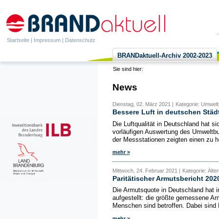
Startseite
|
Impressum
|
Datenschutz
BRANDaktuell-Archiv 2002-2023
Sie sind hier:
News
Dienstag, 02. März 2021 |
Kategorie: Umwelt,
Bessere Luft in deutschen Städ
Die Luftqualität in Deutschland hat s
vorläufigen Auswertung des Umweltbu
der Messstationen zeigten einen zu h
mehr »
Mittwoch, 24. Februar 2021 |
Kategorie: Älter
Paritätischer Armutsbericht 20
Die Armutsquote in Deutschland hat i
aufgestellt: die größte gemessene Arm
Menschen sind betroffen. Dabei sind 
mehr »