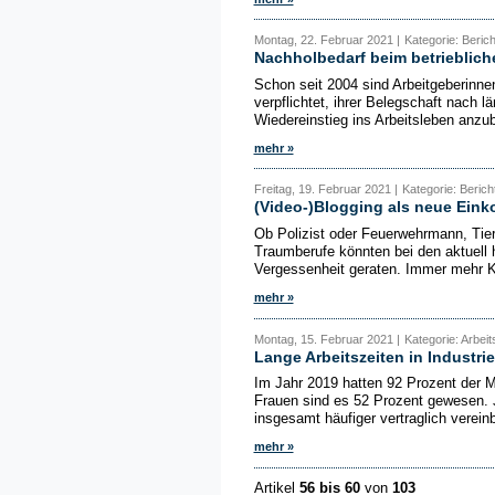
Montag, 22. Februar 2021 |
Kategorie: Beric
Nachholbedarf beim betrieblic
Schon seit 2004 sind Arbeitgeberinne
verpflichtet, ihrer Belegschaft nach l
Wiedereinstieg ins Arbeitsleben anzub
mehr »
Freitag, 19. Februar 2021 |
Kategorie: Berich
(Video-)Blogging als neue Ein
Ob Polizist oder Feuerwehrmann, Tier
Traumberufe könnten bei den aktuell
Vergessenheit geraten. Immer mehr Ki
mehr »
Montag, 15. Februar 2021 |
Kategorie: Arbei
Lange Arbeitszeiten in Industr
Im Jahr 2019 hatten 92 Prozent der M
Frauen sind es 52 Prozent gewesen. J
insgesamt häufiger vertraglich vereinb
mehr »
Artikel
56 bis 60
von
103