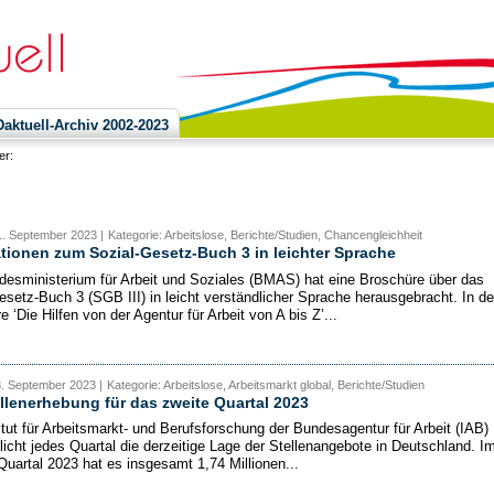
ktuell-Archiv 2002-2023
ier:
1. September 2023 |
Kategorie: Arbeitslose, Berichte/Studien, Chancengleichheit
tionen zum Sozial-Gesetz-Buch 3 in leichter Sprache
esministerium für Arbeit und Soziales (BMAS) hat eine Broschüre über das
esetz-Buch 3 (SGB III) in leicht verständlicher Sprache herausgebracht. In de
 ‘Die Hilfen von der Agentur für Arbeit von A bis Z’...
8. September 2023 |
Kategorie: Arbeitslose, Arbeitsmarkt global, Berichte/Studien
llenerhebung für das zweite Quartal 2023
itut für Arbeitsmarkt- und Berufsforschung der Bundesagentur für Arbeit (IAB)
tlicht jedes Quartal die derzeitige Lage der Stellenangebote in Deutschland. I
Quartal 2023 hat es insgesamt 1,74 Millionen...