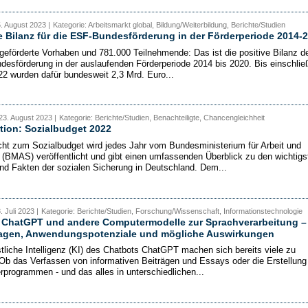
5. August 2023 |
Kategorie: Arbeitsmarkt global, Bildung/Weiterbildung, Berichte/Studien
e Bilanz für die ESF-Bundesförderung in der Förderperiode 2014-
geförderte Vorhaben und 781.000 Teilnehmende: Das ist die positive Bilanz d
desförderung in der auslaufenden Förderperiode 2014 bis 2020. Bis einschließ
2 wurden dafür bundesweit 2,3 Mrd. Euro...
23. August 2023 |
Kategorie: Berichte/Studien, Benachteiligte, Chancengleichheit
tion: Sozialbudget 2022
cht zum Sozialbudget wird jedes Jahr vom Bundesministerium für Arbeit und
 (BMAS) veröffentlicht und gibt einen umfassenden Überblick zu den wichtigs
nd Fakten der sozialen Sicherung in Deutschland. Dem...
. Juli 2023 |
Kategorie: Berichte/Studien, Forschung/Wissenschaft, Informationstechnologie
: ChatGPT und andere Computermodelle zur Sprachverarbeitung –
agen, Anwendungspotenziale und mögliche Auswirkungen
tliche Intelligenz (KI) des Chatbots ChatGPT machen sich bereits viele zu
Ob das Verfassen von informativen Beiträgen und Essays oder die Erstellung
programmen - und das alles in unterschiedlichen...