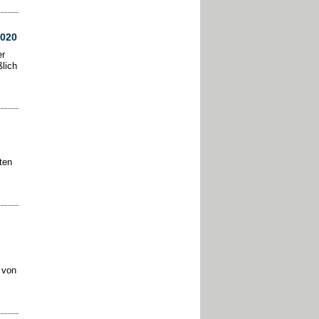
2020
er
lich
ten
 von