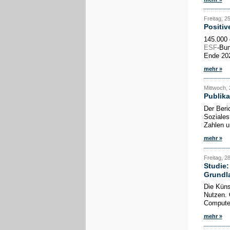
Freitag, 2
Positiv
145.000 
ESF
-Bun
Ende 202
mehr »
Mittwoch, 
Publika
Der Beri
Soziales
Zahlen u
mehr »
Freitag, 28
Studie
Grundl
Die Küns
Nutzen. 
Computer
mehr »