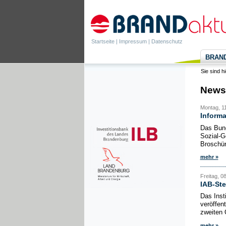
Startseite
|
Impressum
|
Datenschutz
BRANDa
Sie sind h
News
Montag, 1
Informa
Das Bund
Sozial-G
Broschüre
mehr »
Freitag, 0
IAB-Ste
Das Inst
veröffen
zweiten 
mehr »