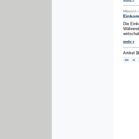
Mittwoch,
Einkom
Die Eink
Während 
wirtscha
mehr »
Artikel
1
<<
<