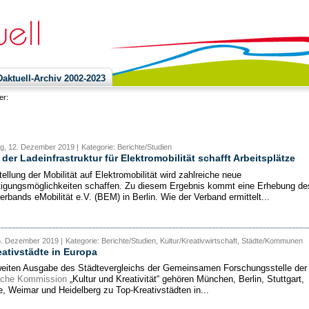
ktuell-Archiv 2002-2023
ier:
g, 12. Dezember 2019 |
Kategorie: Berichte/Studien
der Ladeinfrastruktur für Elektromobilität schafft Arbeitsplätze
ellung der Mobilität auf Elektromobilität wird zahlreiche neue
igungsmöglichkeiten schaffen. Zu diesem Ergebnis kommt eine Erhebung de
rbands eMobilität e.V. (BEM) in Berlin. Wie der Verband ermittelt...
6. Dezember 2019 |
Kategorie: Berichte/Studien, Kultur/Kreativwirtschaft, Städte/Kommunen
ativstädte in Europa
weiten Ausgabe des Städtevergleichs der Gemeinsamen Forschungsstelle der
sche Kommission
„Kultur und Kreativität“ gehören München, Berlin, Stuttgart,
e, Weimar und Heidelberg zu Top-Kreativstädten in...