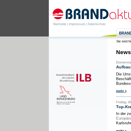
Startseite
|
Impressum
|
Datenschutz
BRANDa
Sie sind h
News
Donnersta
Aufbau 
Die Umst
Beschäft
Bundesve
mehr »
Freitag, 0
Top-Kre
In der z
Europäi
Karlsruh
mehr »