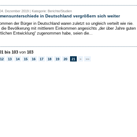
 04. Dezember 2019 |
Kategorie: Berichte/Studien
mensunterschiede in Deutschland vergrößern sich weiter
ommen der Bürger in Deutschland waren zuletzt so ungleich verteilt wie nie.
die Bevölkerung mit mittlerem Einkommen angesichts „der über Jahre guten
ftlichen Entwicklung“ zugenommen habe, seien die...
01 bis 103
von
103
12
13
14
15
16
17
18
19
20
21
>
>>