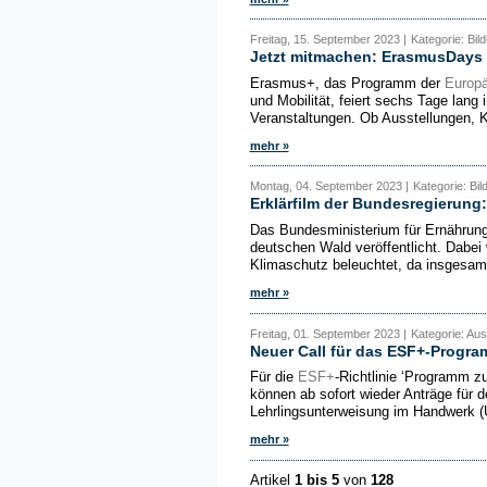
Freitag, 15. September 2023 |
Kategorie: Bil
Jetzt mitmachen: ErasmusDays v
Erasmus+, das Programm der
Europä
und Mobilität, feiert sechs Tage lan
Veranstaltungen. Ob Ausstellungen, K
mehr »
Montag, 04. September 2023 |
Kategorie: Bi
Erklärfilm der Bundesregierung
Das Bundesministerium für Ernährung 
deutschen Wald veröffentlicht. Dabei
Klimaschutz beleuchtet, da insgesamt
mehr »
Freitag, 01. September 2023 |
Kategorie: Aus
Neuer Call für das ESF+-Progr
Für die
ESF+
-Richtlinie ‘Programm z
können ab sofort wieder Anträge für d
Lehrlingsunterweisung im Handwerk (Ü
mehr »
Artikel
1 bis 5
von
128