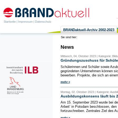
Startseite
|
Impressum
|
Datenschutz
BRANDaktuell-Archiv 2002-2023
Sie sind hier:
News
Mittwoch, 04. Oktober 2023 |
Kategorie: Bil
Gründungszuschuss für Schüler
Schülerinnen und Schüler sowie Azub
gegründeten Unternehmen können sich
bewerben. Projekte, die sich an einem
mehr »
Montag, 02. Oktober 2023 |
Kategorie: Ausbi
Ausbildungskonsens läuft bis 
Am 15. September 2023 wurde bei der
Arbeit’ in Potsdam beschlossen, den
fortzuschreiben. Zentrales Ziel des A
mehr »