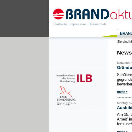
Startseite
|
Impressum
|
Datenschutz
BRANDa
Sie sind h
News
Mittwoch, 
Gründu
Schüleri
gegründe
bewerben
mehr »
Montag, 02
Ausbil
Am 15. S
Arbeit’ 
fortzusc
mehr »