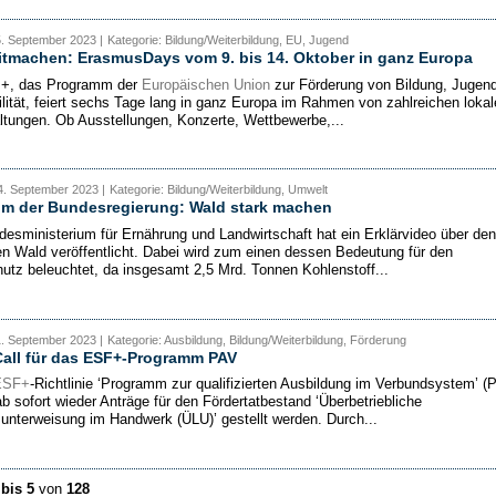
5. September 2023 |
Kategorie: Bildung/Weiterbildung, EU, Jugend
itmachen: ErasmusDays vom 9. bis 14. Oktober in ganz Europa
+, das Programm der
Europäischen Union
zur Förderung von Bildung, Jugen
lität, feiert sechs Tage lang in ganz Europa im Rahmen von zahlreichen lokal
ltungen. Ob Ausstellungen, Konzerte, Wettbewerbe,...
4. September 2023 |
Kategorie: Bildung/Weiterbildung, Umwelt
ilm der Bundesregierung: Wald stark machen
esministerium für Ernährung und Landwirtschaft hat ein Erklärvideo über den
n Wald veröffentlicht. Dabei wird zum einen dessen Bedeutung für den
utz beleuchtet, da insgesamt 2,5 Mrd. Tonnen Kohlenstoff...
1. September 2023 |
Kategorie: Ausbildung, Bildung/Weiterbildung, Förderung
Call für das ESF+-Programm PAV
ESF+
-Richtlinie ‘Programm zur qualifizierten Ausbildung im Verbundsystem’ (
b sofort wieder Anträge für den Fördertatbestand ‘Überbetriebliche
sunterweisung im Handwerk (ÜLU)’ gestellt werden. Durch...
 bis 5
von
128