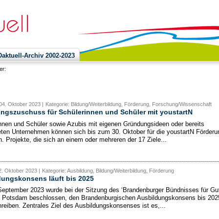
ktuell-Archiv 2002-2023
ier:
04. Oktober 2023 |
Kategorie: Bildung/Weiterbildung, Förderung, Forschung/Wissenschaft
ngszuschuss für Schülerinnen und Schüler mit youstartN
nnen und Schüler sowie Azubis mit eigenen Gründungsideen oder bereits
ten Unternehmen können sich bis zum 30. Oktober für die youstartN Förderu
. Projekte, die sich an einem oder mehreren der 17 Ziele...
. Oktober 2023 |
Kategorie: Ausbildung, Bildung/Weiterbildung, Förderung
dungskonsens läuft bis 2025
eptember 2023 wurde bei der Sitzung des ‘Brandenburger Bündnisses für Gu
in Potsdam beschlossen, den Brandenburgischen Ausbildungskonsens bis 202
hreiben. Zentrales Ziel des Ausbildungskonsenses ist es,...