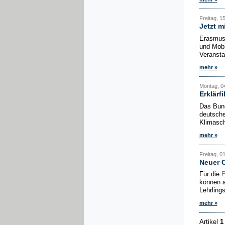
Freitag, 1
Jetzt m
Erasmus
und Mobi
Veransta
mehr »
Montag, 0
Erklärf
Das Bund
deutsche
Klimasch
mehr »
Freitag, 0
Neuer 
Für die
können a
Lehrling
mehr »
Artikel
1