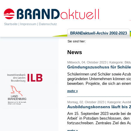
Startseite
|
Impressum
|
Datenschutz
BRANDaktuell-Archiv 2002-2023
Sie sind hier:
News
Mittwoch, 04. Oktober 2023 |
Kategorie: Bil
Gründungszuschuss für Schüler
Schülerinnen und Schüler sowie Azub
gegründeten Unternehmen können sich
bewerben. Projekte, die sich an einem
mehr »
Montag, 02. Oktober 2023 |
Kategorie: Ausbi
Ausbildungskonsens läuft bis 
Am 15. September 2023 wurde bei der
Arbeit’ in Potsdam beschlossen, den
fortzuschreiben. Zentrales Ziel des A
mehr »