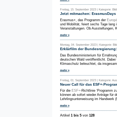
Freitag, 15. September 2023 |
Kategorie: Bil
Jetzt mitmachen: ErasmusDays v
Erasmus+, das Programm der
Europä
und Mobilität, feiert sechs Tage lan
Veranstaltungen. Ob Ausstellungen, K
mehr »
Montag, 04. September 2023 |
Kategorie: Bi
Erklärfilm der Bundesregierung
Das Bundesministerium für Ernährung 
deutschen Wald veröffentlicht. Dabei
Klimaschutz beleuchtet, da insgesamt
mehr »
Freitag, 01. September 2023 |
Kategorie: Aus
Neuer Call für das ESF+-Progr
Für die
ESF+
-Richtlinie ‘Programm z
können ab sofort wieder Anträge für d
Lehrlingsunterweisung im Handwerk (Ü
mehr »
Artikel
1 bis 5
von
128