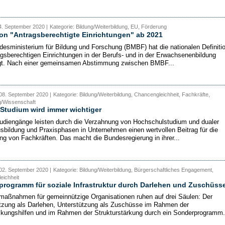
4. September 2020 |
Kategorie: Bildung/Weiterbildung, EU, Förderung
ion "Antragsberechtigte Einrichtungen" ab 2021
esministerium für Bildung und Forschung (BMBF) hat die nationalen Definiti
agsberechtigen Einrichtungen in der Berufs- und in der Erwachsenenbildung
gt. Nach einer gemeinsamen Abstimmung zwischen BMBF...
08. September 2020 |
Kategorie: Bildung/Weiterbildung, Chancengleichheit, Fachkräfte,
/Wissenschaft
Studium wird immer wichtiger
udiengänge leisten durch die Verzahnung von Hochschulstudium und dualer
sbildung und Praxisphasen in Unternehmen einen wertvollen Beitrag für die
ng von Fachkräften. Das macht die Bundesregierung in ihrer...
02. September 2020 |
Kategorie: Bildung/Weiterbildung, Bürgerschaftliches Engagement,
eichheit
rogramm für soziale Infrastruktur durch Darlehen und Zuschüss
smaßnahmen für gemeinnützige Organisationen ruhen auf drei Säulen: Der
tzung als Darlehen, Unterstützung als Zuschüsse im Rahmen der
kungshilfen und im Rahmen der Strukturstärkung durch ein Sonderprogramm.