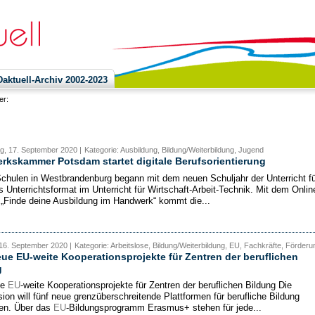
ktuell-Archiv 2002-2023
ier:
g, 17. September 2020 |
Kategorie: Ausbildung, Bildung/Weiterbildung, Jugend
kskammer Potsdam startet digitale Berufsorientierung
Schulen in Westbrandenburg begann mit dem neuen Schuljahr der Unterricht fü
s Unterrichtsformat im Unterricht für Wirtschaft-Arbeit-Technik. Mit dem Onlin
„Finde deine Ausbildung im Handwerk“ kommt die...
16. September 2020 |
Kategorie: Arbeitslose, Bildung/Weiterbildung, EU, Fachkräfte, Förderu
ue EU-weite Kooperationsprojekte für Zentren der beruflichen
g
ue
EU
-weite Kooperationsprojekte für Zentren der beruflichen Bildung Die
on will fünf neue grenzüberschreitende Plattformen für berufliche Bildung
ren. Über das
EU
-Bildungsprogramm Erasmus+ stehen für jede...