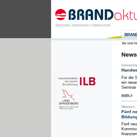
Startseite
|
Impressum
|
Datenschutz
BRANDa
Sie sind h
News
Donnersta
Handwer
Für die 
ein neue
Seminar 
mehr »
Mittwoch, 
Fünf ne
Bildun
Fünf ne
Kommissi
finanzie