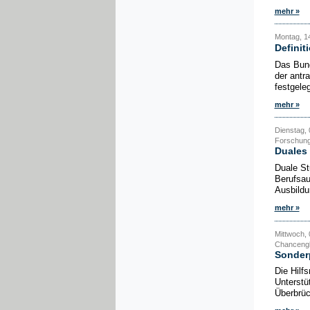
mehr »
Montag, 1
Definit
Das Bund
der antr
festgele
mehr »
Dienstag, 
Forschung
Duales 
Duale St
Berufsau
Ausbildu
mehr »
Mittwoch, 
Chancengl
Sonderp
Die Hilf
Unterstü
Überbrüc