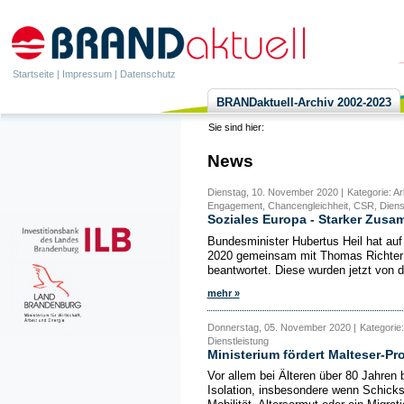
Startseite
|
Impressum
|
Datenschutz
BRANDaktuell-Archiv 2002-2023
Sie sind hier:
News
Dienstag, 10. November 2020 |
Kategorie: Ar
Engagement, Chancengleichheit, CSR, Dienst
Soziales Europa - Starker Zusa
Bundesminister Hubertus Heil hat auf
2020 gemeinsam mit Thomas Richter
beantwortet. Diese wurden jetzt von de
mehr »
Donnerstag, 05. November 2020 |
Kategorie
Dienstleistung
Ministerium fördert Malteser-Pr
Vor allem bei Älteren über 80 Jahren 
Isolation, insbesondere wenn Schick