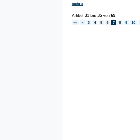
mehr »
Artikel
31 bis 35
von
69
<<
<
3
4
5
6
7
8
9
10