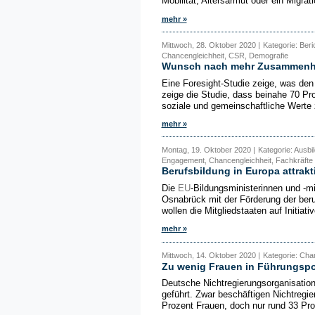
Mobilität, Altersarmut oder ein Migrati
mehr »
Mittwoch, 28. Oktober 2020 |
Kategorie: Ber
Chancengleichheit, CSR, Demografie
Wunsch nach mehr Zusammenhal
Eine Foresight-Studie zeige, was den
zeige die Studie, dass beinahe 70 Pr
soziale und gemeinschaftliche Werte z
mehr »
Montag, 19. Oktober 2020 |
Kategorie: Ausbil
Engagement, Chancengleichheit, Fachkräfte
Berufsbildung in Europa attrakt
Die
EU
-Bildungsministerinnen und -mi
Osnabrück mit der Förderung der beru
wollen die Mitgliedstaaten auf Initiati
mehr »
Mittwoch, 14. Oktober 2020 |
Kategorie: Cha
Zu wenig Frauen in Führungspos
Deutsche Nichtregierungsorganisatio
geführt. Zwar beschäftigen Nichtregi
Prozent Frauen, doch nur rund 33 Proz