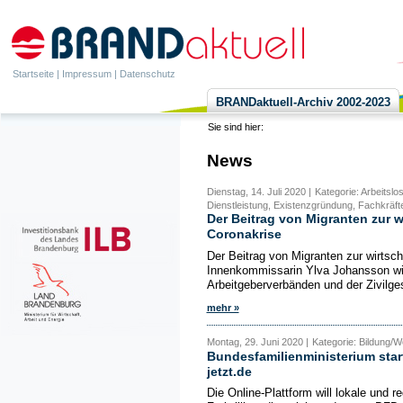
Startseite
|
Impressum
|
Datenschutz
BRANDaktuell-Archiv 2002-2023
Sie sind hier:
News
Dienstag, 14. Juli 2020 |
Kategorie: Arbeitsl
Dienstleistung, Existenzgründung, Fachkräft
Der Beitrag von Migranten zur w
Coronakrise
Der Beitrag von Migranten zur wirtsc
Innenkommissarin Ylva Johansson wil
Arbeitgeberverbänden und der Zivilges
mehr »
Montag, 29. Juni 2020 |
Kategorie: Bildung/W
Bundesfamilienministerium start
jetzt.de
Die Online-Plattform will lokale und 