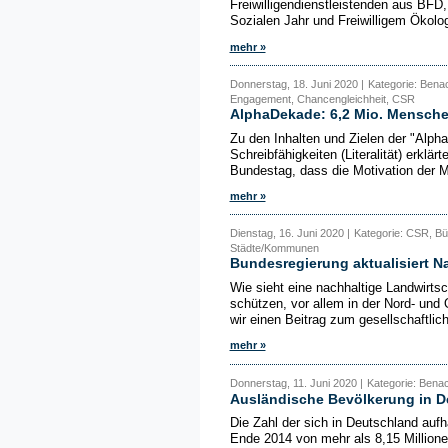
Freiwilligendienstleistenden aus BFD,
Sozialen Jahr und Freiwilligem Ökologi
mehr »
Donnerstag, 18. Juni 2020 |
Kategorie: Benac
Engagement, Chancengleichheit, CSR
AlphaDekade: 6,2 Mio. Menschen 
Zu den Inhalten und Zielen der "Alp
Schreibfähigkeiten (Literalität) erkl
Bundestag, dass die Motivation der 
mehr »
Dienstag, 16. Juni 2020 |
Kategorie: CSR, Bü
Städte/Kommunen
Bundesregierung aktualisiert Na
Wie sieht eine nachhaltige Landwirts
schützen, vor allem in der Nord- un
wir einen Beitrag zum gesellschaftli
mehr »
Donnerstag, 11. Juni 2020 |
Kategorie: Benac
Ausländische Bevölkerung in D
Die Zahl der sich in Deutschland aufh
Ende 2014 von mehr als 8,15 Millione