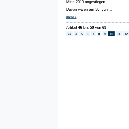
Mitte 2019 angestiegen.
Davon waren am 30. Juni...
mehr »
Artikel
46 bis 50
von
69
<<
<
5
6
7
8
9
10
11
12