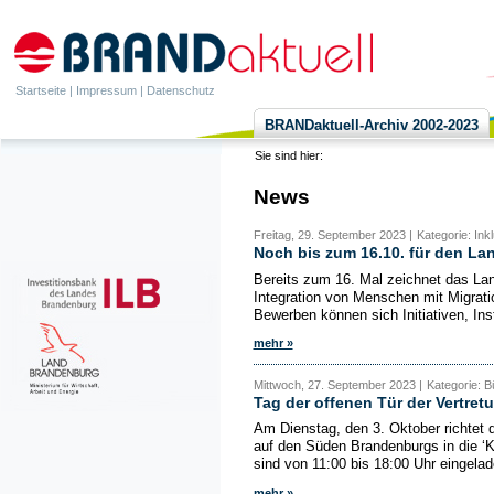
Startseite
|
Impressum
|
Datenschutz
BRANDaktuell-Archiv 2002-2023
Sie sind hier:
News
Freitag, 29. September 2023 |
Kategorie: Ink
Noch bis zum 16.10. für den La
Bereits zum 16. Mal zeichnet das La
Integration von Menschen mit Migrati
Bewerben können sich Initiativen, Inst
mehr »
Mittwoch, 27. September 2023 |
Kategorie: 
Tag der offenen Tür der Vertre
Am Dienstag, den 3. Oktober richtet 
auf den Süden Brandenburgs in die ‘K
sind von 11:00 bis 18:00 Uhr eingelad
mehr »