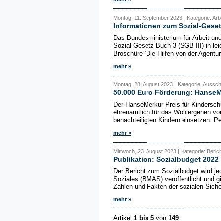
Montag, 11. September 2023 |
Kategorie: Arb
Informationen zum Sozial-Geset
Das Bundesministerium für Arbeit un
Sozial-Gesetz-Buch 3 (SGB III) in lei
Broschüre ‘Die Hilfen von der Agentur f
mehr »
Montag, 28. August 2023 |
Kategorie: Aussch
50.000 Euro Förderung: HanseMe
Der HanseMerkur Preis für Kinderschut
ehrenamtlich für das Wohlergehen von
benachteiligten Kindern einsetzen. Pe
mehr »
Mittwoch, 23. August 2023 |
Kategorie: Beric
Publikation: Sozialbudget 2022
Der Bericht zum Sozialbudget wird je
Soziales (BMAS) veröffentlicht und g
Zahlen und Fakten der sozialen Siche
mehr »
Artikel
1 bis 5
von
149