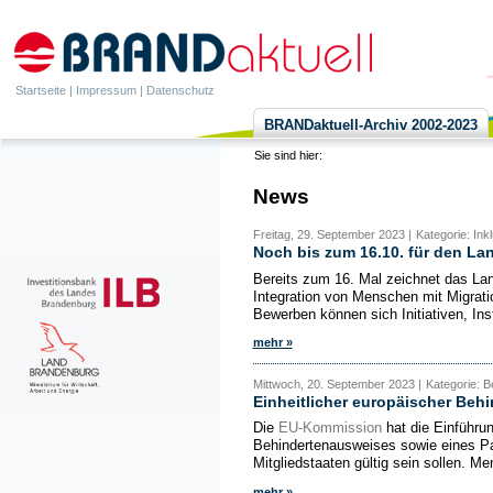
Startseite
|
Impressum
|
Datenschutz
BRANDaktuell-Archiv 2002-2023
Sie sind hier:
News
Freitag, 29. September 2023 |
Kategorie: Ink
Noch bis zum 16.10. für den La
Bereits zum 16. Mal zeichnet das La
Integration von Menschen mit Migrati
Bewerben können sich Initiativen, Inst
mehr »
Mittwoch, 20. September 2023 |
Kategorie: B
Einheitlicher europäischer Beh
Die
EU-Kommission
hat die Einführun
Behindertenausweises sowie eines Pa
Mitgliedstaaten gültig sein sollen. M
mehr »