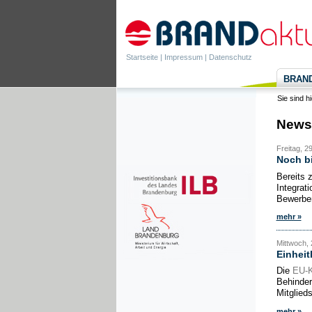
Startseite
|
Impressum
|
Datenschutz
BRANDa
Sie sind h
News
Freitag, 2
Noch bi
Bereits 
Integrat
Bewerben 
mehr »
Mittwoch, 
Einheit
Die
EU-
Behinder
Mitglied
mehr »