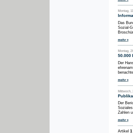
Montag, 1
Informa
Das Bund
Sozial-G
Broschüre
mehr »
Montag, 28
50.000 
Der Hans
ehrenamt
benachte
mehr »
Mittwoch, 
Publika
Der Beri
Soziales
Zahlen u
mehr »
Artikel
1