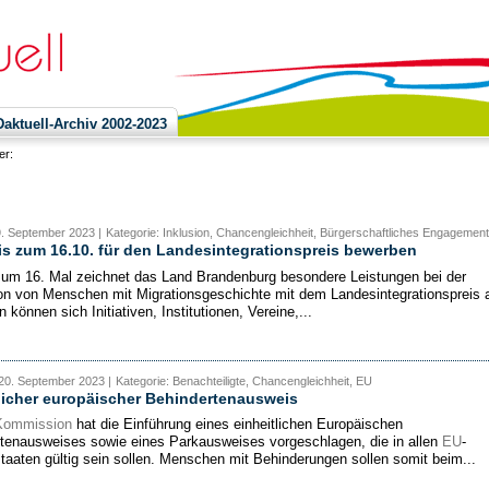
ktuell-Archiv 2002-2023
ier:
9. September 2023 |
Kategorie: Inklusion, Chancengleichheit, Bürgerschaftliches Engagement
s zum 16.10. für den Landesintegrationspreis bewerben
zum 16. Mal zeichnet das Land Brandenburg besondere Leistungen bei der
ion von Menschen mit Migrationsgeschichte mit dem Landesintegrationspreis 
können sich Initiativen, Institutionen, Vereine,...
20. September 2023 |
Kategorie: Benachteiligte, Chancengleichheit, EU
licher europäischer Behindertenausweis
Kommission
hat die Einführung eines einheitlichen Europäischen
tenausweises sowie eines Parkausweises vorgeschlagen, die in allen
EU
-
staaten gültig sein sollen. Menschen mit Behinderungen sollen somit beim...