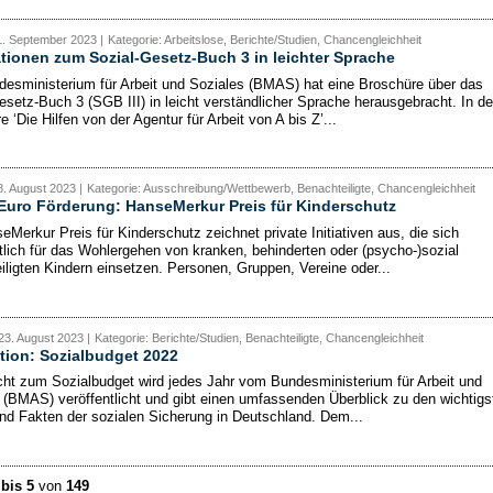
1. September 2023 |
Kategorie: Arbeitslose, Berichte/Studien, Chancengleichheit
tionen zum Sozial-Gesetz-Buch 3 in leichter Sprache
esministerium für Arbeit und Soziales (BMAS) hat eine Broschüre über das
esetz-Buch 3 (SGB III) in leicht verständlicher Sprache herausgebracht. In de
 ‘Die Hilfen von der Agentur für Arbeit von A bis Z’...
. August 2023 |
Kategorie: Ausschreibung/Wettbewerb, Benachteiligte, Chancengleichheit
Euro Förderung: HanseMerkur Preis für Kinderschutz
eMerkur Preis für Kinderschutz zeichnet private Initiativen aus, die sich
lich für das Wohlergehen von kranken, behinderten oder (psycho-)sozial
iligten Kindern einsetzen. Personen, Gruppen, Vereine oder...
23. August 2023 |
Kategorie: Berichte/Studien, Benachteiligte, Chancengleichheit
tion: Sozialbudget 2022
cht zum Sozialbudget wird jedes Jahr vom Bundesministerium für Arbeit und
 (BMAS) veröffentlicht und gibt einen umfassenden Überblick zu den wichtigs
nd Fakten der sozialen Sicherung in Deutschland. Dem...
 bis 5
von
149