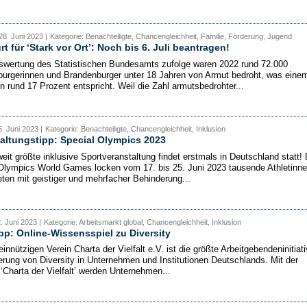
28. Juni 2023 |
Kategorie: Benachteiligte, Chancengleichheit, Familie, Förderung, Jugend
t für ‘Stark vor Ort’: Noch bis 6. Juli beantragen!
swertung des Statistischen Bundesamts zufolge waren 2022 rund 72.000
urgerinnen und Brandenburger unter 18 Jahren von Armut bedroht, was eine
on rund 17 Prozent entspricht. Weil die Zahl armutsbedrohter...
. Juni 2023 |
Kategorie: Benachteiligte, Chancengleichheit, Inklusion
altungstipp: Special Olympics 2023
eit größte inklusive Sportveranstaltung findet erstmals in Deutschland statt! 
Olympics World Games locken vom 17. bis 25. Juni 2023 tausende Athletinn
eten mit geistiger und mehrfacher Behinderung...
. Juni 2023 |
Kategorie: Arbeitsmarkt global, Chancengleichheit, Inklusion
p: Online-Wissensspiel zu Diversity
nnützigen Verein Charta der Vielfalt e.V. ist die größte Arbeitgebendeninitiat
erung von Diversity in Unternehmen und Institutionen Deutschlands. Mit der
‘Charta der Vielfalt’ werden Unternehmen...