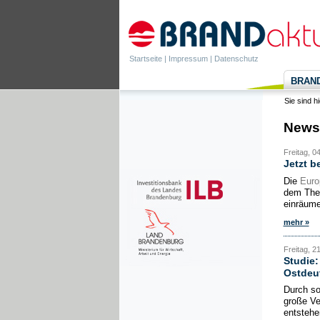
Startseite
|
Impressum
|
Datenschutz
BRANDa
Sie sind h
News
Freitag, 0
Jetzt b
Die
Euro
dem Them
einräume
mehr »
Freitag, 21
Studie:
Ostdeu
Durch so
große Ve
entstehe