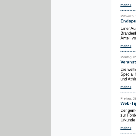
mehr »
Mittwoch, 
Endspur
Einer Au
Brandenb
Anteil v
mehr »
Montag, 05
Veranst
Die weltw
Special 
und Athl
mehr »
Freitag, 02
Web-Tip
Der gemei
zur Förd
Urkunde 
mehr »