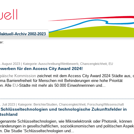
ktuell-Archiv 2002-2023
ier:
4. August 2023 |
Kategorie: Ausschreibung/Wettbewerb, Chancengleichheit, EU
ewerben für den Access City Award 2024!
päische Kommission
zeichnet mit dem Access City Award 2024 Städte aus, 
a Barrierefreiheit für Menschen mit Behinderungen eine hohe Priorität
n. Alle
EU
-Städte mit mehr als 50.000 Einwohnerinnen und...
. Juli 2023 |
Kategorie: Berichte/Studien, Chancengleichheit, Forschung/Wissenschaft
 Schlüsseltechnologien und technologische Zukunftsfelder in
tschland
genannte Schlüsseltechnologien, wie Mikroelektronik oder Photonik, können
ränderungen in gesellschaftlichen, sozioökonomischen und politischen Aspek
n. Die Studie ‘Schlüsseltechnologien und...