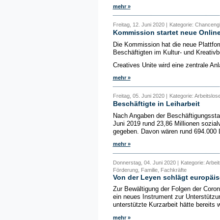
mehr »
Freitag, 12. Juni 2020 |
Kategorie: Chancengl
Kommission startet neue Online
Die Kommission hat die neue Plattfor
Beschäftigten im Kultur- und Kreativb
Creatives Unite wird eine zentrale Anla
mehr »
Freitag, 05. Juni 2020 |
Kategorie: Arbeitslos
Beschäftigte in Leiharbeit
Nach Angaben der Beschäftigungsstati
Juni 2019 rund 23,86 Millionen sozialv
gegeben. Davon wären rund 694.000 L
mehr »
Donnerstag, 04. Juni 2020 |
Kategorie: Arbei
Förderung, Familie, Fachkräfte
Von der Leyen schlägt europäisc
Zur Bewältigung der Folgen der Coro
ein neues Instrument zur Unterstützu
unterstützte Kurzarbeit hätte bereits 
mehr »