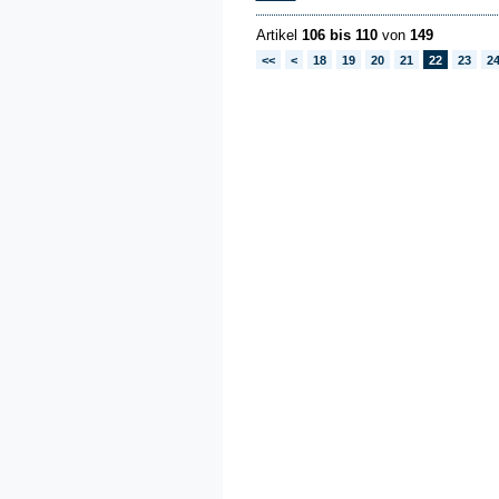
Artikel
106 bis 110
von
149
<<
<
18
19
20
21
22
23
2