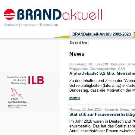
Startseite
|
Impressum
|
Datenschutz
BRANDaktuell-Archiv 2002-2023
Sie sind hier:
News
Donnerstag, 18. Juni 2020 |
Kategorie: Benac
Engagement, Chancengleichheit, CSR
AlphaDekade: 6,2 Mio. Menschen 
Zu den Inhalten und Zielen der "Alp
Schreibfähigkeiten (Literalität) erkl
Bundestag, dass die Motivation der 
mehr »
Montag, 15. Juni 2020 |
Kategorie: Benachtei
Statistik zur Frauenerwerbstätig
Im Jahr 2018 waren in Deutschland 76
erwerbstätig. Das hat das Statistisch
Anteil erwerbstätiger Frauen zwische