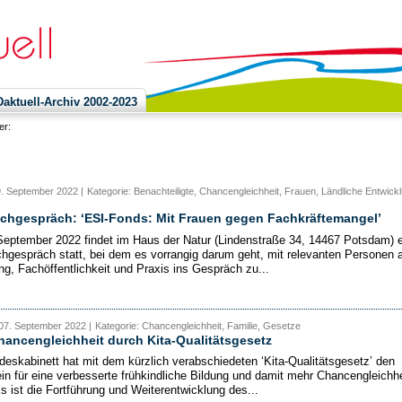
ktuell-Archiv 2002-2023
ier:
9. September 2022 |
Kategorie: Benachteiligte, Chancengleichheit, Frauen, Ländliche Entwickl
chgespräch: ‘ESI-Fonds: Mit Frauen gegen Fachkräftemangel’
eptember 2022 findet im Haus der Natur (Lindenstraße 34, 14467 Potsdam) e
gespräch statt, bei dem es vorrangig darum geht, mit relevanten Personen 
ng, Fachöffentlichkeit und Praxis ins Gespräch zu...
07. September 2022 |
Kategorie: Chancengleichheit, Familie, Gesetze
ancengleichheit durch Kita-Qualitätsgesetz
eskabinett hat mit dem kürzlich verabschiedeten ‘Kita-Qualitätsgesetz’ den
in für eine verbesserte frühkindliche Bildung und damit mehr Chancengleichhe
Es ist die Fortführung und Weiterentwicklung des...