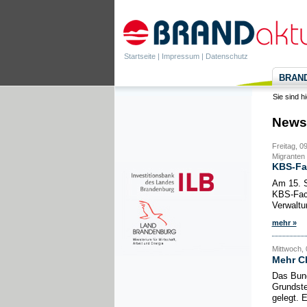
Startseite
|
Impressum
|
Datenschutz
BRANDa
Sie sind h
News
Freitag, 0
Migranten
KBS-Fa
Am 15. S
KBS-Fach
Verwaltu
mehr »
Mittwoch, 
Mehr Ch
Das Bund
Grundste
gelegt. 