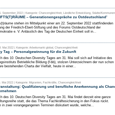
5. September 2022 |
Kategorie: Chancengleichheit, Ländliche Entwicklung, Städte/Kommunen
FTS(T)RÄUME – Generationengespräche zu Ostdeutschland’
s(t)räume stehen im Mittelpunkt einer am 22. September 2022 stattfindenden
ng der Friedrich-Ebert-Stiftung und des Forums Ostdeutschland der
mokratie e. V. Anlässlich des Tag der Deutschen Einheit soll in...
. Mai 2022 |
Kategorie: Arbeitsmarkt global, Chancengleichheit
ty Tag – Personalgewinnung für die Zukunft
ch des 10. Deutschen Diversity Tages am 31. Mai soll sich auf Initiative des
gsinstituts Betriebliche Bildung (f-bb), stolzen Unterzeichnern der nun schon
e bestehenden Charta der Vielfalt, heute in einer...
3. Mai 2022 |
Kategorie: Migranten, Fachkräfte, Chancengleichheit
ranstaltung: Qualifizierung und berufliche Anerkennung als Chan
ternehmen
ch des 10. Deutschen Diversity Tages am 31. Mai findet derzeit eine ganze
ltungsreihe statt, die das Thema Fachkräftesicherung in den Fokus rückt.
in zwei vorangegangenen Terminen diskutiert wurde, welche...