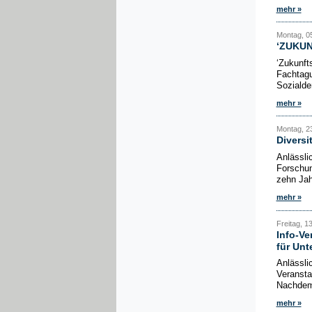
mehr »
Montag, 0
‘ZUKUN
‘Zukunft
Fachtagu
Sozialde
mehr »
Montag, 23
Diversi
Anlässli
Forschun
zehn Jahr
mehr »
Freitag, 1
Info-Ve
für Un
Anlässli
Veransta
Nachdem 
mehr »