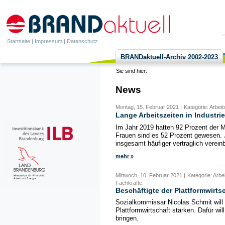
Startseite
|
Impressum
|
Datenschutz
BRANDaktuell-Archiv 2002-2023
Sie sind hier:
News
Montag, 15. Februar 2021 |
Kategorie: Arbei
Lange Arbeitszeiten in Industr
Im Jahr 2019 hatten 92 Prozent der M
Frauen sind es 52 Prozent gewesen. J
insgesamt häufiger vertraglich vereinb
mehr »
Mittwoch, 10. Februar 2021 |
Kategorie: Arbe
Fachkräfte
Beschäftigte der Plattformwirt
Sozialkommissar Nicolas Schmit will 
Plattformwirtschaft stärken. Dafür wil
bringen.