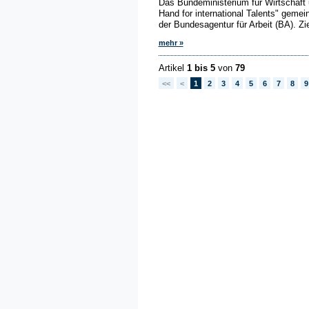
Das Bundeministerium für Wirtschaft 
Hand for international Talents" gem
der Bundesagentur für Arbeit (BA). Ziel
mehr »
Artikel
1 bis 5
von
79
<<
<
1
2
3
4
5
6
7
8
9