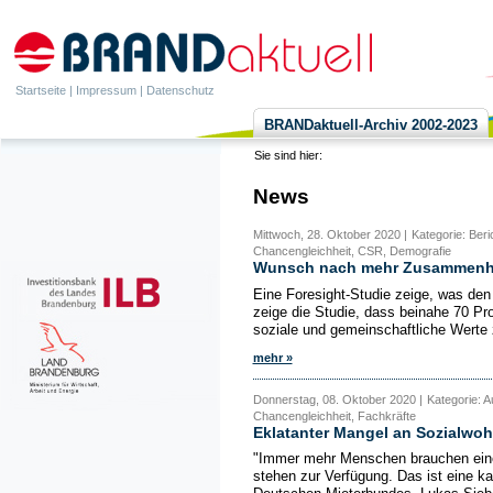
Startseite
|
Impressum
|
Datenschutz
BRANDaktuell-Archiv 2002-2023
Sie sind hier:
News
Mittwoch, 28. Oktober 2020 |
Kategorie: Ber
Chancengleichheit, CSR, Demografie
Wunsch nach mehr Zusammenhal
Eine Foresight-Studie zeige, was den
zeige die Studie, dass beinahe 70 Pr
soziale und gemeinschaftliche Werte z
mehr »
Donnerstag, 08. Oktober 2020 |
Kategorie: 
Chancengleichheit, Fachkräfte
Eklatanter Mangel an Sozialwo
"Immer mehr Menschen brauchen ein
stehen zur Verfügung. Das ist eine ka