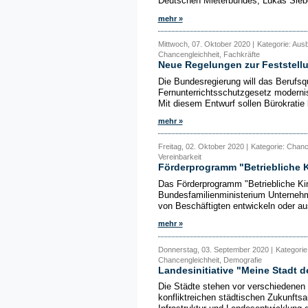
Deutschen Mieterbundes, Lukas Siebe
mehr »
Mittwoch, 07. Oktober 2020 |
Kategorie: Aus
Chancengleichheit, Fachkräfte
Neue Regelungen zur Feststellu
Die Bundesregierung will das Berufsqu
Fernunterrichtsschutzgesetz modernis
Mit diesem Entwurf sollen Bürokratie
mehr »
Freitag, 02. Oktober 2020 |
Kategorie: Chanc
Vereinbarkeit
Förderprogramm "Betriebliche K
Das Förderprogramm "Betriebliche Kin
Bundesfamilienministerium Unternehme
von Beschäftigten entwickeln oder au
mehr »
Donnerstag, 03. September 2020 |
Kategorie
Chancengleichheit, Demografie
Landesinitiative "Meine Stadt d
Die Städte stehen vor verschiedenen
konfliktreichen städtischen Zukunfts