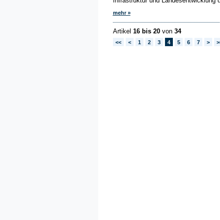
Infrastruktur und Landesentwicklung d
mehr »
Artikel
16 bis 20
von
34
<<
<
1
2
3
4
5
6
7
>
>