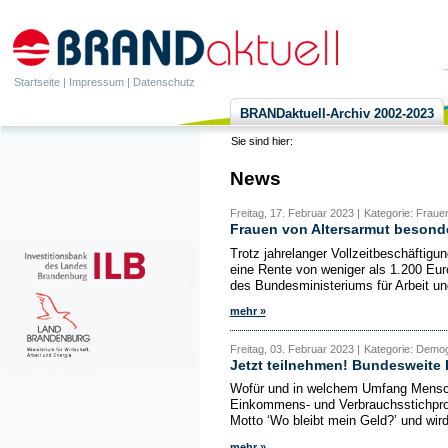
Startseite
|
Impressum
|
Datenschutz
BRANDaktuell-Archiv 2002-2023
Sie sind hier:
News
Freitag, 17. Februar 2023 |
Kategorie: Frauen
Frauen von Altersarmut besonde
Trotz jahrelanger Vollzeitbeschäftig
eine Rente von weniger als 1.200 Eur
des Bundesministeriums für Arbeit u
mehr »
Freitag, 03. Februar 2023 |
Kategorie: Demogra
Jetzt teilnehmen! Bundesweite
Wofür und in welchem Umfang Mensche
Einkommens- und Verbrauchsstichprob
Motto ‘Wo bleibt mein Geld?’ und wird
mehr »