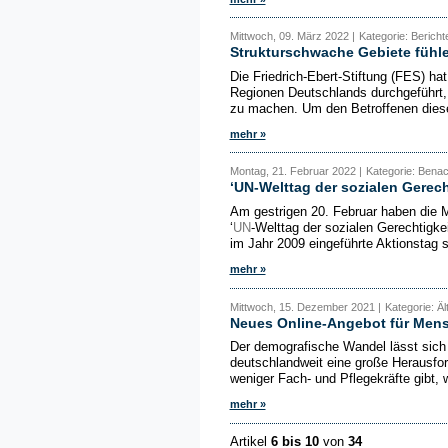
Mittwoch, 09. März 2022 |
Kategorie: Bericht
Strukturschwache Gebiete fühl
Die Friedrich-Ebert-Stiftung (FES) ha
Regionen Deutschlands durchgeführt,
zu machen. Um den Betroffenen diese
mehr »
Montag, 21. Februar 2022 |
Kategorie: Benac
‘UN-Welttag der sozialen Gerech
Am gestrigen 20. Februar haben die M
‘
UN
-Welttag der sozialen Gerechtigke
im Jahr 2009 eingeführte Aktionstag s
mehr »
Mittwoch, 15. Dezember 2021 |
Kategorie: Äl
Neues Online-Angebot für Mens
Der demografische Wandel lässt sich 
deutschlandweit eine große Herausfor
weniger Fach- und Pflegekräfte gibt, w
mehr »
Artikel
6 bis 10
von
34