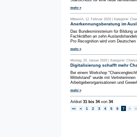
mehr »
Mittwoch, 12. Februar 2020 |
Kategorie: Cha
Anerkennungsberatung im Ausl
Das Bundesministerium für Bildung un
Fachkräften an zehn Auslandshandel
Pro Recognition wird vom Deutschen I
mehr »
Montag, 20. Januar 2020 |
Kategorie: Chanc
Digitalisierung schafft mehr Ch
Bei einem Workshop "Chancengleichheit
Mittelstand" wurde mit Vertreterinnen
Arbeitgeberorganisationen und Gewerk
mehr »
Artikel
31 bis 34
von
34
<<
<
1
2
3
4
5
6
7
>
>