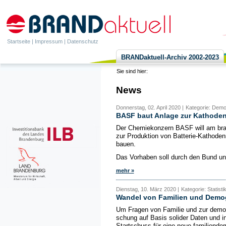
Startseite
|
Impressum
|
Datenschutz
BRANDaktuell-Archiv 2002-2023
Sie sind hier:
News
Donnerstag, 02. April 2020 |
Kategorie: Demo
BASF baut Anlage zur Kathoden
Der Chemiekonzern BASF will am bra
zur Produktion von Batterie-Kathodenm
bauen.
Das Vorhaben soll durch den Bund un
mehr »
Dienstag, 10. März 2020 |
Kategorie: Statist
Wandel von Familien und Demog
Um Fragen von Familie und zur demog
schung auf Basis solider Daten und i
Startschuss für eine neue familiendem