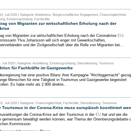
4. Juli 2020 |
Kategorie: Arbeitslose, Bürgerschaftliches Engagement, Chancengleichheit,
tung, Existenzgründung, Fachkräfte
trag von Migranten zur wirtschaftlichen Erholung nach der
krise
rag von Migranten zur wirtschaftlichen Erholung nach der Coronakrise
EU
-
missarin Ylva Johansson will sich enger mit Gewerkschaften,
berverbänden und der Zivilgesellschaft über die Rolle von Migranten bei...
. Juli 2020 |
Kategorie: Ausbildung, Existenzgründung, Dienstleistung, Tourismus
tion für Fachkräfte im Gastgewerbe
esregierung hat eine positive Bilanz ihrer Kampagne "#richtiggemacht" gezog
junge Menschen für eine Tätigkeit in Tourismus und Gastgewerbe begeistert
ollen. Es habe mehr als 2.900 direkte...
1. Juli 2020 |
Kategorie: Chancengleichheit, Fachkräfte, Dienstleistung, Tourismus
ür Tourismus in der Corona-Krise muss europäisch koordiniert we
uswirkungen die Corona-Krise auf den Tourismus in der
EU
hat und wie die
 gemeinsam bewältigt werden können, war Thema der Orientierungsdebatte 
schen Kommission.