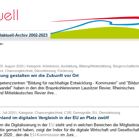
ktuell-Archiv 2002-2023
ier:
25. August 2020 |
Kategorie: Arbeitslose, Ausbildung, Bildung/Weiterbildung, Bürgerschaftlich
, Chancengleichheit, Dienstleistung, Förderung
dung gestalten wir die Zukunft vor Ort
etenzzentren "Bildung für nachhaltige Entwicklung - Kommunen" und "Bildu
wandel" haben in den drei Braunkohlerevieren Lausitzer Revier, Rheinisches
nd Mitteldeutsches Revier ihre...
. Juli 2020 |
Kategorie: Chancengleichheit, CSR, Demografie, EU, Dienstleistung
land im digitalen Vergleich in der EU an Platz zwölf
m die Digitalisierung in der
EU
steht und in welchen Bereichen die Mitgliedst
tte gemacht haben, zeigt der Index für die digitale Wirtschaft und Gesellschaf
ür 2020 , den die
EU-Kommission
im Juni...