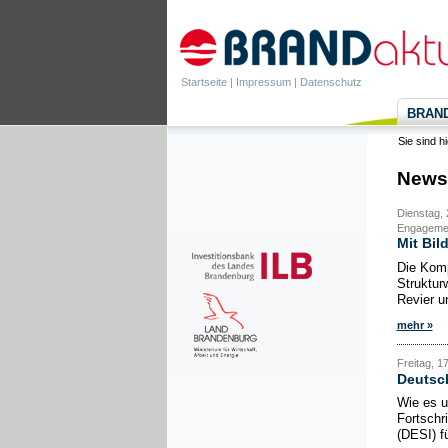
Startseite
|
Impressum
|
Datenschutz
BRANDa
Sie sind h
News
Dienstag, 
Engagement
Mit Bil
Die Komp
Struktur
Revier u
mehr »
Freitag, 17
Deutsch
Wie es u
Fortschri
(DESI) f