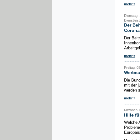
mehr »
Dienstag, 1
Dienstleis
Der Bei
Corona
Der Beit
Innenkom
Arbeitge
mehr »
Freitag, 03
Werbeak
Die Bund
mit der 
werden s
mehr »
Mittwoch, 0
Hilfe f
Welche A
Probleme
Europäi