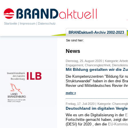
Startseite
|
Impressum
|
Datenschutz
BRANDaktuell-Archiv 2002-2023
Sie sind hier:
News
Dienstag, 25. August 2020 |
Kategorie: Arbeit
Engagement, Chancengleichheit, Dienstleist
Mit Bildung gestalten wir die Zu
Die Kompetenzzentren "Bildung für n
Strukturwandel" haben in den drei Br
Revier und Mitteldeutsches Revier ihr
mehr »
Freitag, 17. Juli 2020 |
Kategorie: Chancengle
Deutschland im digitalen Verglei
Wie es um die Digitalisierung in der
E
Fortschritte gemacht haben, zeigt der 
(DESI) für 2020 , den die
EU-Kommis