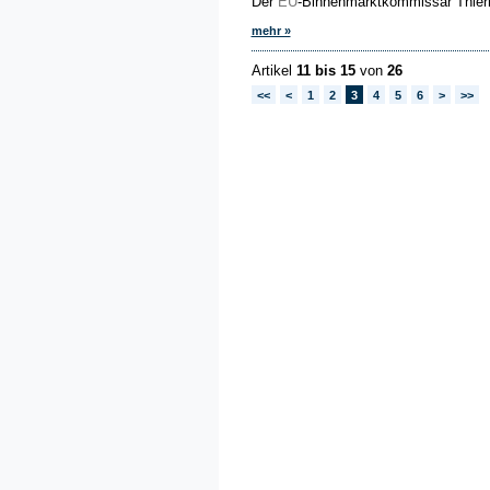
Der
EU
-Binnenmarktkommissar Thierr
mehr »
Artikel
11 bis 15
von
26
<<
<
1
2
3
4
5
6
>
>>