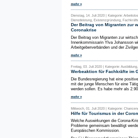
mehr »
Dienstag, 14. Juli 2020 |
Kategorie: Arbeitsl
Dienstleistung, Existenzgründung, Fachkräft
Der Beitrag von Migranten zur w
Coronakrise
Der Beitrag von Migranten zur wirtsc
Innenkommissarin Ylva Johansson wil
Arbeitgeberverbänden und der Zivilges
mehr »
Freitag, 03. Juli 2020 |
Kategorie: Ausbildung
Werbeaktion für Fachkräfte im
Die Bundesregierung hat eine positiv
mit der junge Menschen für eine Täti
werden sollen. Es habe mehr als 2.900
mehr »
Mittwoch, 01. Juli 2020 |
Kategorie: Chanceng
Hilfe für Tourismus in der Cor
Welche Auswirkungen die Corona-Kris
Probleme gemeinsam bewältigt werde
Europäischen Kommission.