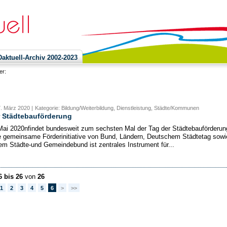
ktuell-Archiv 2002-2023
ier:
7. März 2020 |
Kategorie: Bildung/Weiterbildung, Dienstleistung, Städte/Kommunen
r Städtebauförderung
ai 2020nfindet bundesweit zum sechsten Mal der Tag der Städtebauförderun
ie gemeinsame Förderinitiative von Bund, Ländern, Deutschem Städtetag sowi
m Städte-und Gemeindebund ist zentrales Instrument für...
6 bis 26
von
26
1
2
3
4
5
6
>
>>