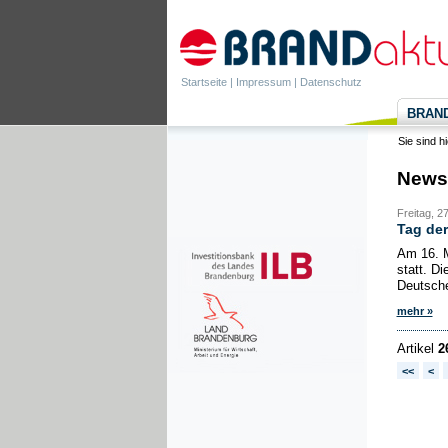
Startseite
|
Impressum
|
Datenschutz
BRANDa
Sie sind h
News
Freitag, 2
Tag de
Am 16. M
statt. D
Deutsche
mehr »
Artikel
2
<<
<