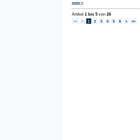
mehr »
Artikel
1 bis 5
von
26
<<
<
1
2
3
4
5
6
>
>>