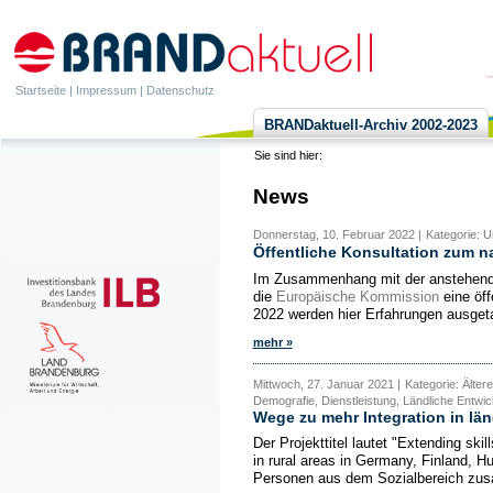
Startseite
|
Impressum
|
Datenschutz
BRANDaktuell-Archiv 2002-2023
Sie sind hier:
News
Donnerstag, 10. Februar 2022 |
Kategorie: U
Öffentliche Konsultation zum 
Im Zusammenhang mit der anstehende
die
Europäische Kommission
eine öff
2022 werden hier Erfahrungen ausget
mehr »
Mittwoch, 27. Januar 2021 |
Kategorie: Älte
Demografie, Dienstleistung, Ländliche Entwic
Wege zu mehr Integration in l
Der Projekttitel lautet "Extending ski
in rural areas in Germany, Finland, 
Personen aus dem Sozialbereich zus