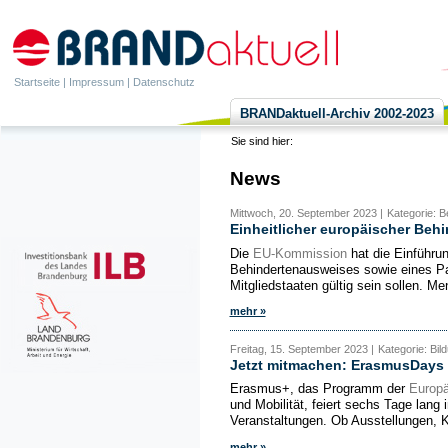
Startseite
|
Impressum
|
Datenschutz
BRANDaktuell-Archiv 2002-2023
Sie sind hier:
News
Mittwoch, 20. September 2023 |
Kategorie: B
Einheitlicher europäischer Beh
Die
EU-Kommission
hat die Einführun
Behindertenausweises sowie eines Pa
Mitgliedstaaten gültig sein sollen. M
mehr »
Freitag, 15. September 2023 |
Kategorie: Bil
Jetzt mitmachen: ErasmusDays v
Erasmus+, das Programm der
Europä
und Mobilität, feiert sechs Tage lan
Veranstaltungen. Ob Ausstellungen, K
mehr »