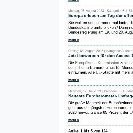
Montag, 07. August 2023 |
Kategorie: EU, Bil
Europa erleben am Tag der off
Sie wollten schon immer mal hinter d
Bundeskanzleramts blicken? Dann nut
Bundesregierung am 19. und 20. August
mehr »
Freitag, 04. August 2023 |
Kategorie: Aussch
Jetzt bewerben für den Access 
Die
Europäische Kommission
zeichne
dem Thema Barrierefreiheit für Mensc
einräumen. Alle
EU
-Städte mit mehr 
mehr »
Mittwoch, 12. Juli 2023 |
Kategorie: EU, Indus
Neueste Eurobarometer-Umfrage
Die große Mehrheit der Europäerinnen
geht aus der jüngsten Eurobaromete
2023 hervor. Ganze 85 Prozent der
E
mehr »
Artikel
1 bis 5
von
124