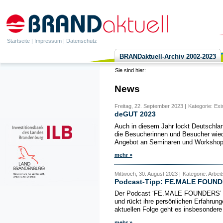
Startseite
|
Impressum
|
Datenschutz
BRANDaktuell-Archiv 2002-2023
Sie sind hier:
News
Freitag, 22. September 2023 |
Kategorie: Ex
deGUT 2023
Auch in diesem Jahr lockt Deutschla
die Besucherinnen und Besucher wied
Angebot an Seminaren und Workshops,
mehr »
Mittwoch, 30. August 2023 |
Kategorie: Arbei
Podcast-Tipp: FE.MALE FOUN
Der Podcast ‘FE.MALE FOUNDERS’ fok
und rückt ihre persönlichen Erfahrun
aktuellen Folge geht es insbesondere
mehr »