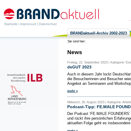
Startseite
|
Impressum
|
Datenschutz
BRANDaktuell-Archiv 2002-2023
Sie sind hier:
News
Freitag, 22. September 2023 |
Kategorie: Ex
deGUT 2023
Auch in diesem Jahr lockt Deutschla
die Besucherinnen und Besucher wied
Angebot an Seminaren und Workshops,
mehr »
Mittwoch, 30. August 2023 |
Kategorie: Arbei
Podcast-Tipp: FE.MALE FOUN
Der Podcast ‘FE.MALE FOUNDERS’ fok
und rückt ihre persönlichen Erfahrun
aktuellen Folge geht es insbesondere
mehr »