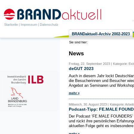
Startseite
|
Impressum
|
Datenschutz
BRANDaktuell-Archiv 2002-2023
Sie sind hier:
News
Freitag, 22. September 2023 |
Kategorie: Ex
deGUT 2023
Auch in diesem Jahr lockt Deutschla
die Besucherinnen und Besucher wied
Angebot an Seminaren und Workshops,
mehr »
Mittwoch, 30. August 2023 |
Kategorie: Arbei
Podcast-Tipp: FE.MALE FOUN
Der Podcast ‘FE.MALE FOUNDERS’ fok
und rückt ihre persönlichen Erfahrun
aktuellen Folge geht es insbesondere
mehr »